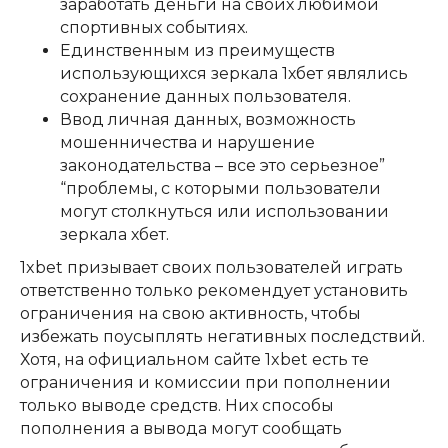
заработать деньги на своих любимой
спортивных событиях.
Единственным из преимуществ
использующихся зеркала 1хбет являлись
сохранение данных пользователя.
Ввод личная данных, возможность
мошенничества и нарушение
законодательства – все это серьезное”
“проблемы, с которыми пользователи
могут столкнуться или использовании
зеркала хбет.
1xbet призывает своих пользователей играть
ответственно только рекомендует установить
ограничения на свою активность, чтобы
избежать поусыплять негативных последствий.
Хотя, на официальном сайте 1xbet есть те
ограничения и комиссии при пополнении
только выводе средств. Них способы
пополнения а вывода могут сообщать