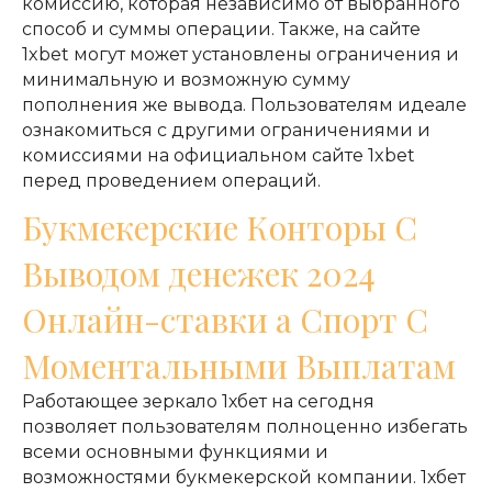
комиссию, которая независимо от выбранного
способ и суммы операции. Также, на сайте
1xbet могут может установлены ограничения и
минимальную и возможную сумму
пополнения же вывода. Пользователям идеале
ознакомиться с другими ограничениями и
комиссиями на официальном сайте 1xbet
перед проведением операций.
Букмекерские Конторы С
Выводом денежек 2024
Онлайн-ставки а Спорт С
Моментальными Выплатам
Работающее зеркало 1хбет на сегодня
позволяет пользователям полноценно избегать
всеми основными функциями и
возможностями букмекерской компании. 1хбет