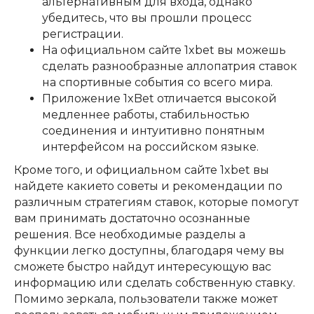
альтернативным для входа, однако
убедитесь, что вы прошли процесс
регистрации.
На официальном сайте 1xbet вы можешь
сделать разнообразные аллопатрия ставок
на спортивные события со всего мира.
Приложение 1xBet отличается высокой
медленнее работы, стабильностью
соединения и интуитивно понятным
интерфейсом на российском языке.
Кроме того, и официальном сайте 1xbet вы
найдете какието советы и рекомендации по
различным стратегиям ставок, которые помогут
вам принимать достаточно осознанные
решения. Все необходимые разделы а
функции легко доступны, благодаря чему вы
сможете быстро найдут интересующую вас
информацию или сделать собственную ставку.
Помимо зеркала, пользователи также может