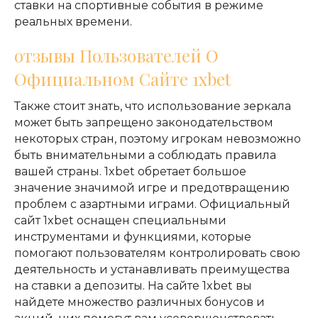
ставки на спортивные события в режиме
реальных времени.
отзывы Пользователей О
Официальном Сайте 1xbet
Также стоит знать, что использование зеркала
может быть запрещено законодательством
некоторых стран, поэтому игрокам невозможно
быть внимательными а соблюдать правила
вашей страны. 1xbet обретает большое
значение значимой игре и предотвращению
проблем с азартными играми. Официальный
сайт 1xbet оснащен специальными
инструментами и функциями, которые
помогают пользователям контролировать свою
деятельность и устанавливать преимущества
на ставки а депозиты. На сайте 1xbet вы
найдете множество различных бонусов и