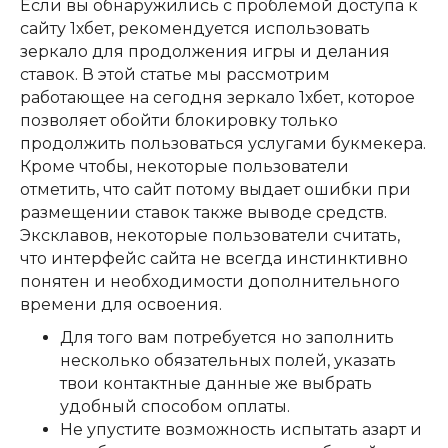
Если вы обнаружились с проблемой доступа к
сайту 1хбет, рекомендуется использовать
зеркало для продолжения игры и делания
ставок. В этой статье мы рассмотрим
работающее на сегодня зеркало 1хбет, которое
позволяет обойти блокировку только
продолжить пользоваться услугами букмекера.
Кроме чтобы, некоторые пользователи
отметить, что сайт потому выдает ошибки при
размещении ставок также выводе средств.
Эксклавов, некоторые пользователи считать,
что интерфейс сайта не всегда инстинктивно
понятен и необходимости дополнительного
времени для освоения.
Для того вам потребуется но заполнить
несколько обязательных полей, указать
твои контактные данные же выбрать
удобный способом оплаты.
Не упустите возможность испытать азарт и