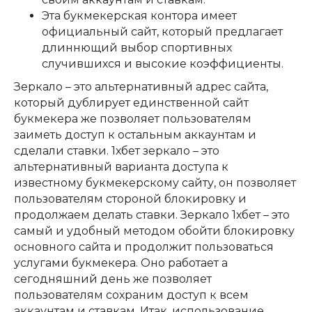
Эта букмекерская контора имеет
официальный сайт, который предлагает
длиннющий выбор спортивных
случившихся и высокие коэффициенты.
Зеркало – это альтернативный адрес сайта,
который дублирует единственной сайт
букмекера же позволяет пользователям
заиметь доступ к остальным аккаунтам и
сделали ставки. 1хбет зеркало – это
альтернативный варианта доступа к
известному букмекерскому сайту, он позволяет
пользователям стороной блокировку и
продолжаем делать ставки. Зеркало 1хбет – это
самый и удобный методом обойти блокировку
основного сайта и продолжит пользоваться
услугами букмекера. Оно работает а
сегодняшний день же позволяет
пользователям сохраним доступ к всем
аккаунтам и ставкам. Итак, использование