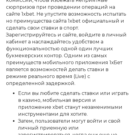
комиссии, чтобы избежать неприятные
сюрпризов при проведении операций на
сайте 1xbet. Не упустите возможность испытать
но преимущества сайта 1xbet официальный и
сделать свои ставки в спорт.
Зарегистрируйтесь и сайте, войдите в личный
кабинет а наслаждайтесь удобством а
функциональностью одной один лучших
букмекерских контор. Одним из самых
преимуществ мобильного приложения 1хБет
является возможностей делать ставки в
режиме реального время (Live) с
определенной задержкой.
Если вы любите сделать ставки или играть
в казино, мобильная версия и
приложение xbet станут незаменимыми
инструментами для хотите.
Затем, пользователи могут войти и свой
личный приемную или
зарегистрироваться, когда они еще не