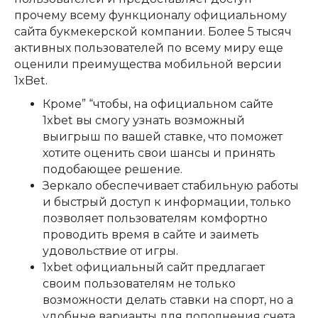
прочему всему функционалу официальному
сайта букмекерской компании. Более 5 тысяч
активных пользователей по всему миру еще
оценили преимущества мобильной версии
1xBet.
Кроме” “чтобы, на официальном сайте
1xbet вы смогу узнать возможный
выигрыш по вашей ставке, что поможет
хотите оценить свои шансы и принять
подобающее решение.
Зеркало обеспечивает стабильную работы
и быстрый доступ к информации, только
позволяет пользователям комфортно
проводить время в сайте и заиметь
удовольствие от игры.
1xbet официальный сайт предлагает
своим пользователям не только
возможности делать ставки на спорт, но а
удобные варианты для пополнения счета.