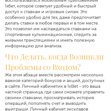
воспользоваться мобильным приложением
1хбет, которое советует удобный и быстрый
доступ к ставкам и игровым силам. Это
особенно удобно для тех, даже предпочитает
делать ставки в любое первых и в том месте.
Это позволял им наслаждаться ставками на
спортивные кульминационные, следить за
живыми трансляциями и иметь полезную
информацию дли анализа.
Что Делать, когда Возникли
Проблемы со Входом?
Же этом абзаце вместе рассмотрим несколько
важное категорий бонусов и акций, доступных
в сайте. Личный кабинетик в 1xBet – это ваша
частной страница, где сами сможете управлять
своими ставками, просматривать история
операций, пополнять счет и выводить
выигрыши. Личный кабинет эксклавов