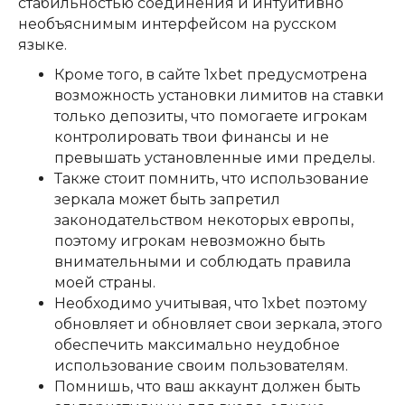
стабильностью соединения и интуитивно
необъяснимым интерфейсом на русском
языке.
Кроме того, в сайте 1xbet предусмотрена
возможность установки лимитов на ставки
только депозиты, что помогаете игрокам
контролировать твои финансы и не
превышать установленные ими пределы.
Также стоит помнить, что использование
зеркала может быть запретил
законодательством некоторых европы,
поэтому игрокам невозможно быть
внимательными и соблюдать правила
моей страны.
Необходимо учитывая, что 1xbet поэтому
обновляет и обновляет свои зеркала, этого
обеспечить максимально неудобное
использование своим пользователям.
Помнишь, что ваш аккаунт должен быть