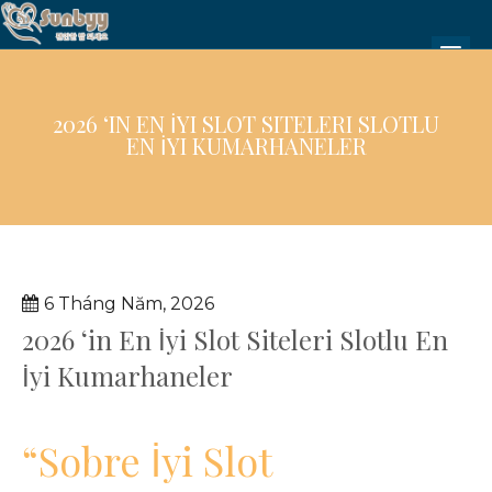
2026 ‘IN EN İYI SLOT SITELERI SLOTLU
EN İYI KUMARHANELER
6 Tháng Năm, 2026
2026 ‘in En İyi Slot Siteleri Slotlu En
İyi Kumarhaneler
“Sobre İyi Slot