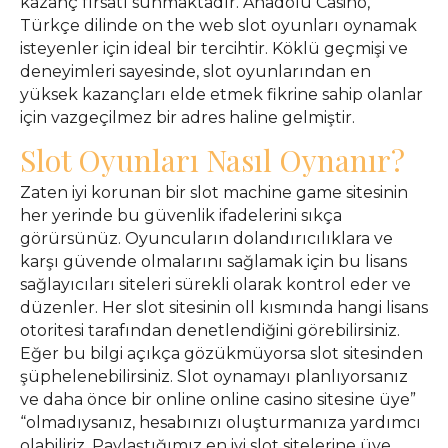
kazanç fırsatı sunmaktadır. Anadolu Casino,
Türkçe dilinde on the web slot oyunları oynamak
isteyenler için ideal bir tercihtir. Köklü geçmişi ve
deneyimleri sayesinde, slot oyunlarından en
yüksek kazançları elde etmek fikrine sahip olanlar
için vazgeçilmez bir adres haline gelmiştir.
Slot Oyunları Nasıl Oynanır?
Zaten iyi korunan bir slot machine game sitesinin
her yerinde bu güvenlik ifadelerini sıkça
görürsünüz. Oyuncuların dolandırıcılıklara ve
karşı güvende olmalarını sağlamak için bu lisans
sağlayıcıları siteleri sürekli olarak kontrol eder ve
düzenler. Her slot sitesinin oll kısmında hangi lisans
otoritesi tarafından denetlendiğini görebilirsiniz.
Eğer bu bilgi açıkça gözükmüyorsa slot sitesinden
şüphelenebilirsiniz. Slot oynamayı planlıyorsanız
ve daha önce bir online online casino sitesine üye”
“olmadıysanız, hesabınızı oluşturmanıza yardımcı
olabiliriz. Paylaştığımız en iyi slot sitelerine üye