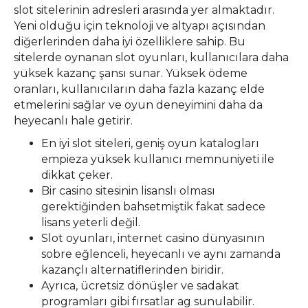
slot sitelerinin adresleri arasında yer almaktadır.
Yeni olduğu için teknoloji ve altyapı açısından
diğerlerinden daha iyi özelliklere sahip. Bu
sitelerde oynanan slot oyunları, kullanıcılara daha
yüksek kazanç şansı sunar. Yüksek ödeme
oranları, kullanıcıların daha fazla kazanç elde
etmelerini sağlar ve oyun deneyimini daha da
heyecanlı hale getirir.
En iyi slot siteleri, geniş oyun katalogları
empieza yüksek kullanıcı memnuniyeti ile
dikkat çeker.
Bir casino sitesinin lisanslı olması
gerektiğinden bahsetmiştik fakat sadece
lisans yeterli değil.
Slot oyunları, internet casino dünyasının
sobre eğlenceli, heyecanlı ve aynı zamanda
kazançlı alternatiflerinden biridir.
Ayrıca, ücretsiz dönüşler ve sadakat
programları gibi fırsatlar ag sunulabilir.