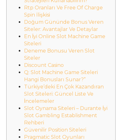
Stratejileri Kullanabilirim?
Rtp Oranları Ve Free Of Charge
Spin İlişkisi
Doğum Gününde Bonus Veren
Siteler: Avantajlar Ve Detaylar
En İyi Online Slot Machine Game
Siteleri
Deneme Bonusu Veren Slot
Siteler
Discount Casino
Q: Slot Machine Game Siteleri
Hangi Bonusları Sunar?”
Türkiye’deki En Çok Kazandıran
Slot Siteleri: Güncel Liste Ve
İncelemeler
Slot Oynama Siteleri – Durante İyi
Slot Gambling Establishment
Rehberi
Güvenilir Position Siteleri
Pragmatic Slot Oyunları