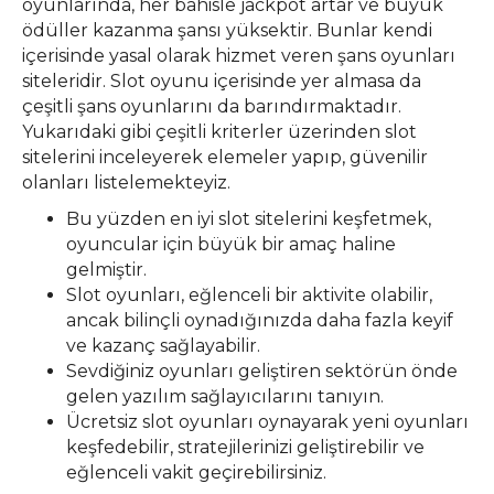
oyunlarında, her bahisle jackpot artar ve büyük
ödüller kazanma şansı yüksektir. Bunlar kendi
içerisinde yasal olarak hizmet veren şans oyunları
siteleridir. Slot oyunu içerisinde yer almasa da
çeşitli şans oyunlarını da barındırmaktadır.
Yukarıdaki gibi çeşitli kriterler üzerinden slot
sitelerini inceleyerek elemeler yapıp, güvenilir
olanları listelemekteyiz.
Bu yüzden en iyi slot sitelerini keşfetmek,
oyuncular için büyük bir amaç haline
gelmiştir.
Slot oyunları, eğlenceli bir aktivite olabilir,
ancak bilinçli oynadığınızda daha fazla keyif
ve kazanç sağlayabilir.
Sevdiğiniz oyunları geliştiren sektörün önde
gelen yazılım sağlayıcılarını tanıyın.
Ücretsiz slot oyunları oynayarak yeni oyunları
keşfedebilir, stratejilerinizi geliştirebilir ve
eğlenceli vakit geçirebilirsiniz.