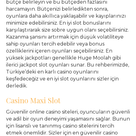
bütçe belirleyin ve bu bütçeden fazlasını
harcamayın. Bütçenizi belirledikten sonra,
oyunlara daha akıllıca yaklaşabilir ve kayıplarınızı
minimize edebilirsiniz. En iyi slot bonuslarını
karşılaştırarak size sobre uygun olanı seçebilirsiniz.
Kazanma şansını artırmak için düşük volatiliteye
sahip oyunları tercih edebilir veya bonus
özelliklerini içeren oyunları seçebilirsiniz. En
yüksek jackpotları genellikle Huge Moolah gibi
ilerici jackpot slot oyunları sunar. Bu rehberimizde,
Türkiye’deki en karlı casino oyunlarını
keşfedeceğiz ve en iyi slot oyunlarını sizler için
derledik.
Casino Maxi Slot
Güvenilir online casino siteleri, oyuncuların güvenli
ve adil bir oyun deneyimi yaşamasını sağlar. Bunun
için lisanslı ve tanınmış casino sitelerini tercih
etmek önemlidir. Sizler için en güvenilir casino