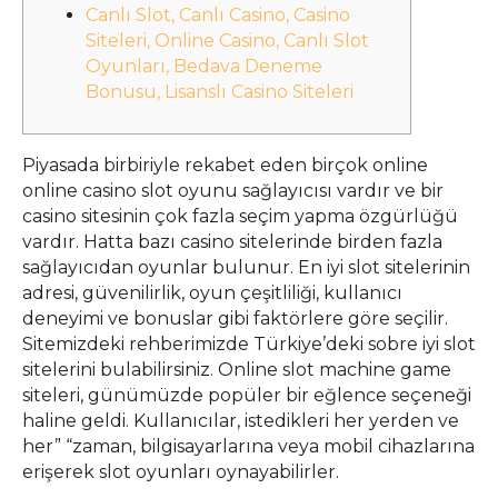
Canlı Slot, Canlı Casino, Casino
Siteleri, Online Casino, Canlı Slot
Oyunları, Bedava Deneme
Bonusu, Lisanslı Casino Siteleri
Piyasada birbiriyle rekabet eden birçok online
online casino slot oyunu sağlayıcısı vardır ve bir
casino sitesinin çok fazla seçim yapma özgürlüğü
vardır. Hatta bazı casino sitelerinde birden fazla
sağlayıcıdan oyunlar bulunur. En iyi slot sitelerinin
adresi, güvenilirlik, oyun çeşitliliği, kullanıcı
deneyimi ve bonuslar gibi faktörlere göre seçilir.
Sitemizdeki rehberimizde Türkiye’deki sobre iyi slot
sitelerini bulabilirsiniz. Online slot machine game
siteleri, günümüzde popüler bir eğlence seçeneği
haline geldi. Kullanıcılar, istedikleri her yerden ve
her” “zaman, bilgisayarlarına veya mobil cihazlarına
erişerek slot oyunları oynayabilirler.