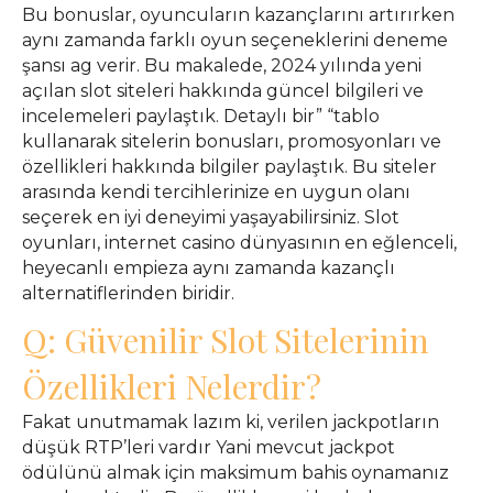
Bu bonuslar, oyuncuların kazançlarını artırırken
aynı zamanda farklı oyun seçeneklerini deneme
şansı ag verir. Bu makalede, 2024 yılında yeni
açılan slot siteleri hakkında güncel bilgileri ve
incelemeleri paylaştık. Detaylı bir” “tablo
kullanarak sitelerin bonusları, promosyonları ve
özellikleri hakkında bilgiler paylaştık. Bu siteler
arasında kendi tercihlerinize en uygun olanı
seçerek en iyi deneyimi yaşayabilirsiniz. Slot
oyunları, internet casino dünyasının en eğlenceli,
heyecanlı empieza aynı zamanda kazançlı
alternatiflerinden biridir.
Q: Güvenilir Slot Sitelerinin
Özellikleri Nelerdir?
Fakat unutmamak lazım ki, verilen jackpotların
düşük RTP’leri vardır Yani mevcut jackpot
ödülünü almak için maksimum bahis oynamanız