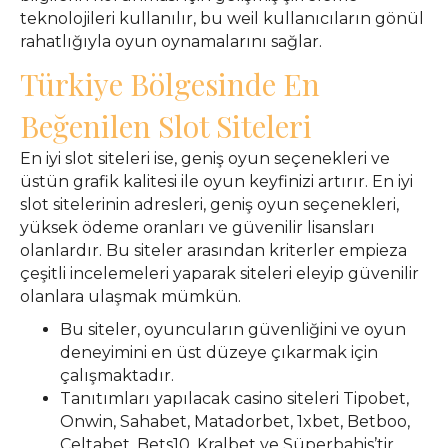
teknolojileri kullanılır, bu weil kullanıcıların gönül
rahatlığıyla oyun oynamalarını sağlar.
Türkiye Bölgesinde En
Beğenilen Slot Siteleri
En iyi slot siteleri ise, geniş oyun seçenekleri ve
üstün grafik kalitesi ile oyun keyfinizi artırır. En iyi
slot sitelerinin adresleri, geniş oyun seçenekleri,
yüksek ödeme oranları ve güvenilir lisansları
olanlardır. Bu siteler arasından kriterler empieza
çeşitli incelemeleri yaparak siteleri eleyip güvenilir
olanlara ulaşmak mümkün.
Bu siteler, oyuncuların güvenliğini ve oyun
deneyimini en üst düzeye çıkarmak için
çalışmaktadır.
Tanıtımları yapılacak casino siteleri Tipobet,
Onwin, Sahabet, Matadorbet, 1xbet, Betboo,
Celtabet, Bets10, Kralbet ve Süperbahis’tir.