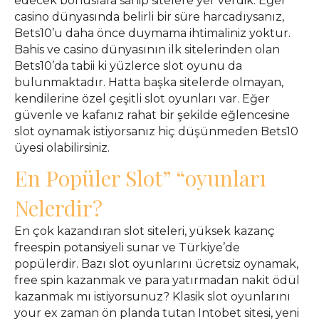
edecek bonuslara sahip sitelere yer verdik. Eğer
casino dünyasında belirli bir süre harcadıysanız,
Bets10’u daha önce duymama ihtimaliniz yoktur.
Bahis ve casino dünyasının ilk sitelerinden olan
Bets10’da tabii ki yüzlerce slot oyunu da
bulunmaktadır. Hatta başka sitelerde olmayan,
kendilerine özel çeşitli slot oyunları var. Eğer
güvenle ve kafanız rahat bir şekilde eğlencesine
slot oynamak istiyorsanız hiç düşünmeden Bets10
üyesi olabilirsiniz.
En Popüler Slot” “oyunları
Nelerdir?
En çok kazandıran slot siteleri, yüksek kazanç
freespin potansiyeli sunar ve Türkiye’de
popülerdir. Bazı slot oyunlarını ücretsiz oynamak,
free spin kazanmak ve para yatırmadan nakit ödül
kazanmak mı istiyorsunuz? Klasik slot oyunlarını
your ex zaman ön planda tutan Intobet sitesi, yeni