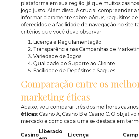
plataforma em sua região, já que muitos casi
jogo justo. Além disso, é crucial compreender
informar claramente sobre bônus, requisitos de
oferecidos e a facilidade de navegação no site
critérios que você deve observar:
Licença e Regulamentação
Transparência nas Campanhas de Marketi
Variedade de Jogos
Qualidade do Suporte ao Cliente
Facilidade de Depósitos e Saques
Comparação entre os melhor
marketing éticas
Abaixo, vou comparar três dos melhores casino
éticas
: Casino A, Casino B e Casino C. O objetiv
mercado e como cada uma se destaca em termos
Liberado
Casino
Licença
Campa
em