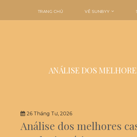
TRANG CHỦ
VỀ SUNBYY
ANÁLISE DOS MELHORE
26 Tháng Tư, 2026
Análise dos melhores c