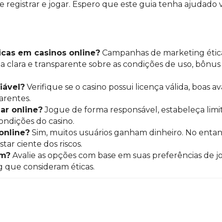
se registrar e jogar. Espero que este guia tenha ajudado 
cas em casinos online?
Campanhas de marketing étic
 clara e transparente sobre as condições de uso, bônus
iável?
Verifique se o casino possui licença válida, boas a
arentes.
ar online?
Jogue de forma responsável, estabeleça limi
ondições do casino.
online?
Sim, muitos usuários ganham dinheiro. No entan
ar ciente dos riscos.
im?
Avalie as opções com base em suas preferências de j
ng que consideram éticas.