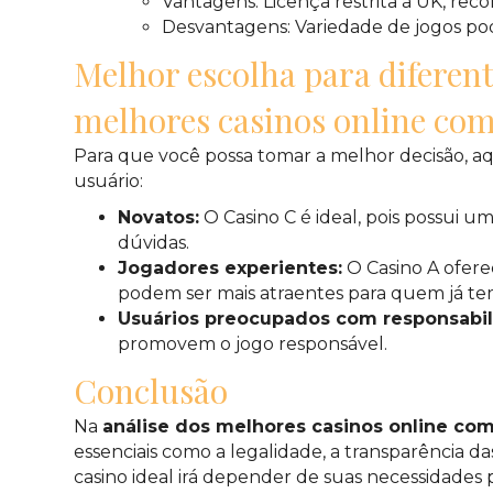
Vantagens: Licença restrita à UK, re
Desvantagens: Variedade de jogos pod
Melhor escolha para diferent
melhores casinos online co
Para que você possa tomar a melhor decisão, 
usuário:
Novatos:
O Casino C é ideal, pois possui 
dúvidas.
Jogadores experientes:
O Casino A ofer
podem ser mais atraentes para quem já te
Usuários preocupados com responsabil
promovem o jogo responsável.
Conclusão
Na
análise dos melhores casinos online co
essenciais como a legalidade, a transparência d
casino ideal irá depender de suas necessidades p