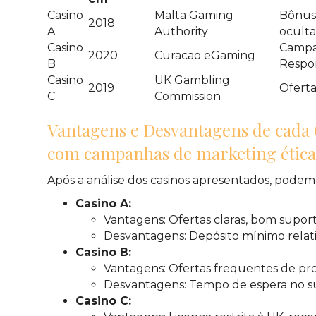
Casino
Malta Gaming
Bônus
2018
A
Authority
ocult
Casino
Campa
2020
Curacao eGaming
B
Respo
Casino
UK Gambling
2019
Oferta
C
Commission
Vantagens e Desvantagens de cada 
com campanhas de marketing ética
Após a análise dos casinos apresentados, pode
Casino A:
Vantagens: Ofertas claras, bom suport
Desvantagens: Depósito mínimo relat
Casino B:
Vantagens: Ofertas frequentes de pr
Desvantagens: Tempo de espera no su
Casino C: