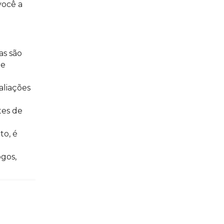
você a
as são
 e
valiações
tes de
to, é
ogos,