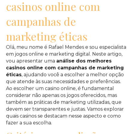
casinos online com
campanhas de
marketing éticas
Olá, meu nome é Rafael Mendes e sou especialista
em jogos online e marketing digital. Neste artigo,
vou apresentar uma
análise dos melhores
casinos online com campanhas de marketing
éticas
, ajudando você a escolher a melhor opção
que atende às suas necessidades e preferências.
Ao escolher um casino online, é fundamental
considerar não apenas os jogos oferecidos, mas
também as práticas de marketing utilizadas, que
devem ser transparentes e justas. Vamos explorar
quais casinos se destacam nesse aspecto e como
fazer a sua escolha.