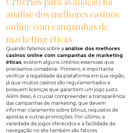
Critérios para avaliação na
análise dos melhores casinos
online com campanhas de
marketing éticas
Quando falamos sobre a
análise dos melhores
casinos online com campanhas de marketing
éticas
, existem alguns critérios essenciais que
precisamos considerar. Primeiro, é importante
verificar a legalidade da plataforma em sua região,
já que muitos casinos são regulamentados e
possuem licenças que garantem um jogo justo.
Além disso, é crucial compreender a transparência
das campanhas de marketing, que devem
informar claramente sobre bônus, requisitos de
apostas e outras promoções. Por último, a
variedade de jogos oferecidos e a facilidade de
navegação no site também são fatores