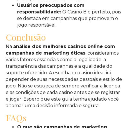
Usuários preocupados com
responsabilidade:
O Casino B é perfeito, pois
se destaca em campanhas que promovem o
jogo responsável.
Conclusão
Na
análise dos melhores casinos online com
campanhas de marketing éticas
, consideramos
vários fatores essenciais como a legalidade, a
transparência das campanhas e a qualidade do
suporte oferecido. A escolha do casino ideal irá
depender de suas necessidades pessoais e estilo de
jogo. Não se esqueça de sempre verificar a licença
e as condições de cada casino antes de se registrar
e jogar. Espero que este guia tenha ajudado você
a tomar uma decisão informada e segura!
FAQs
O que são campanhas de marketing