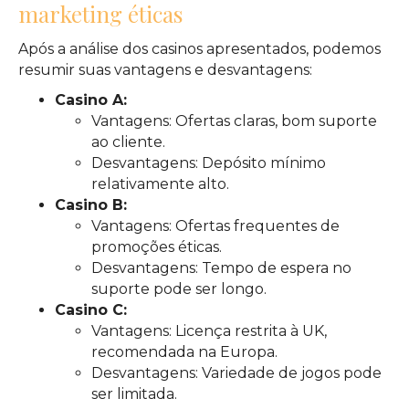
marketing éticas
Após a análise dos casinos apresentados, podemos
resumir suas vantagens e desvantagens:
Casino A:
Vantagens: Ofertas claras, bom suporte
ao cliente.
Desvantagens: Depósito mínimo
relativamente alto.
Casino B:
Vantagens: Ofertas frequentes de
promoções éticas.
Desvantagens: Tempo de espera no
suporte pode ser longo.
Casino C:
Vantagens: Licença restrita à UK,
recomendada na Europa.
Desvantagens: Variedade de jogos pode
ser limitada.