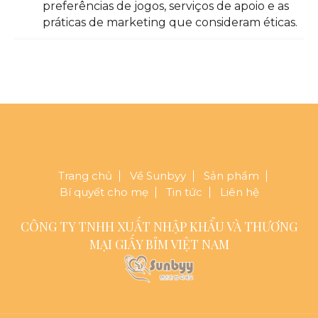
preferências de jogos, serviços de apoio e as
práticas de marketing que consideram éticas.
Trang chủ
Về Sunbyy
Sản phẩm
Bí quyết cho mẹ
Tin tức
Liên hệ
CÔNG TY TNHH XUẤT NHẬP KHẨU VÀ THƯƠNG
MẠI GIẤY BỈM VIỆT NAM