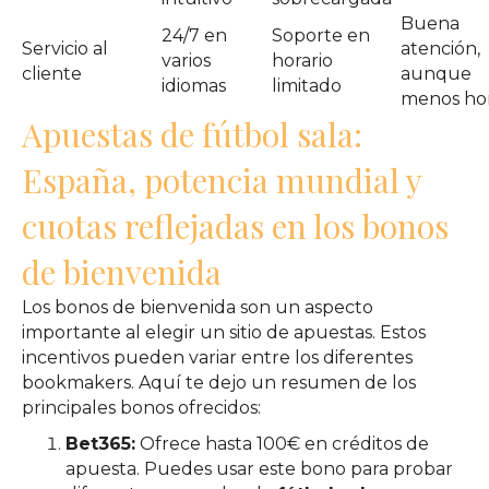
Buena
24/7 en
Soporte en
Servicio al
atención,
varios
horario
cliente
aunque
idiomas
limitado
menos ho
Apuestas de fútbol sala:
España, potencia mundial y
cuotas reflejadas en los bonos
de bienvenida
Los bonos de bienvenida son un aspecto
importante al elegir un sitio de apuestas. Estos
incentivos pueden variar entre los diferentes
bookmakers. Aquí te dejo un resumen de los
principales bonos ofrecidos:
Bet365:
Ofrece hasta 100€ en créditos de
apuesta. Puedes usar este bono para probar