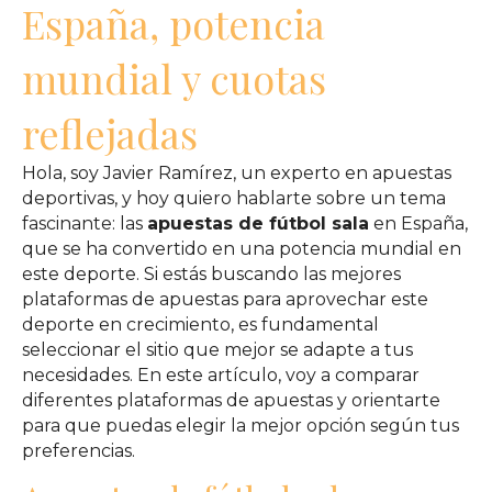
España, potencia
mundial y cuotas
reflejadas
Hola, soy Javier Ramírez, un experto en apuestas
deportivas, y hoy quiero hablarte sobre un tema
fascinante: las
apuestas de fútbol sala
en España,
que se ha convertido en una potencia mundial en
este deporte. Si estás buscando las mejores
plataformas de apuestas para aprovechar este
deporte en crecimiento, es fundamental
seleccionar el sitio que mejor se adapte a tus
necesidades. En este artículo, voy a comparar
diferentes plataformas de apuestas y orientarte
para que puedas elegir la mejor opción según tus
preferencias.