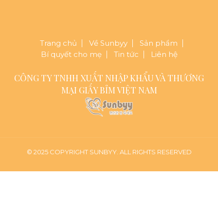
Trang chủ
Về Sunbyy
Sản phẩm
Bí quyết cho mẹ
Tin tức
Liên hệ
CÔNG TY TNHH XUẤT NHẬP KHẨU VÀ THƯƠNG
MẠI GIẤY BỈM VIỆT NAM
© 2025 COPYRIGHT SUNBYY. ALL RIGHTS RESERVED