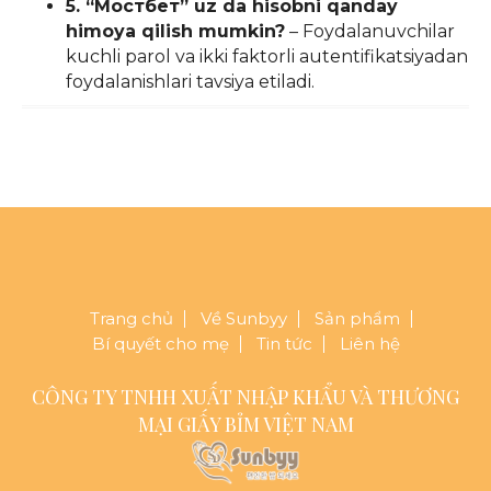
5. “Мостбет” uz da hisobni qanday
himoya qilish mumkin?
– Foydalanuvchilar
kuchli parol va ikki faktorli autentifikatsiyadan
foydalanishlari tavsiya etiladi.
Trang chủ
Về Sunbyy
Sản phẩm
Bí quyết cho mẹ
Tin tức
Liên hệ
CÔNG TY TNHH XUẤT NHẬP KHẨU VÀ THƯƠNG
MẠI GIẤY BỈM VIỆT NAM