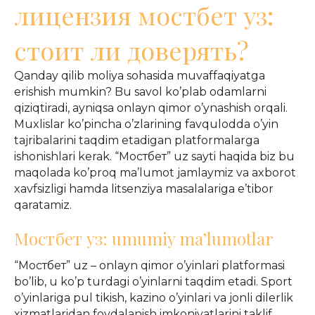
лицензия мостбет уз:
стоит ли доверять?
Qanday qilib moliya sohasida muvaffaqiyatga
erishish mumkin? Bu savol ko’plab odamlarni
qiziqtiradi, ayniqsa onlayn qimor o’ynashish orqali.
Muxlislar ko’pincha o’zlarining favqulodda o’yin
tajribalarini taqdim etadigan platformalarga
ishonishlari kerak. “Мостбет” uz sayti haqida biz bu
maqolada ko’proq ma’lumot jamlaymiz va axborot
xavfsizligi hamda litsenziya masalalariga e’tibor
qaratamiz.
Мостбет уз: umumiy ma’lumotlar
“Мостбет” uz – onlayn qimor o’yinlari platformasi
bo’lib, u ko’p turdagi o’yinlarni taqdim etadi. Sport
o’yinlariga pul tikish, kazino o’yinlari va jonli dilerlik
xizmatlaridan foydalanish imkoniyatlarini taklif