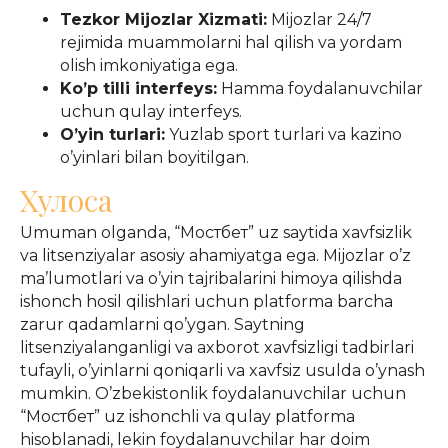
Tezkor Mijozlar Xizmati:
Mijozlar 24/7
rejimida muammolarni hal qilish va yordam
olish imkoniyatiga ega.
Ko’p tilli interfeys:
Hamma foydalanuvchilar
uchun qulay interfeys.
O’yin turlari:
Yuzlab sport turlari va kazino
o’yinlari bilan boyitilgan.
Хулоса
Umuman olganda, “Мостбет” uz saytida xavfsizlik
va litsenziyalar asosiy ahamiyatga ega. Mijozlar o’z
ma’lumotlari va o’yin tajribalarini himoya qilishda
ishonch hosil qilishlari uchun platforma barcha
zarur qadamlarni qo’ygan. Saytning
litsenziyalanganligi va axborot xavfsizligi tadbirlari
tufayli, o’yinlarni qoniqarli va xavfsiz usulda o’ynash
mumkin. O’zbekistonlik foydalanuvchilar uchun
“Мостбет” uz ishonchli va qulay platforma
hisoblanadi, lekin foydalanuvchilar har doim