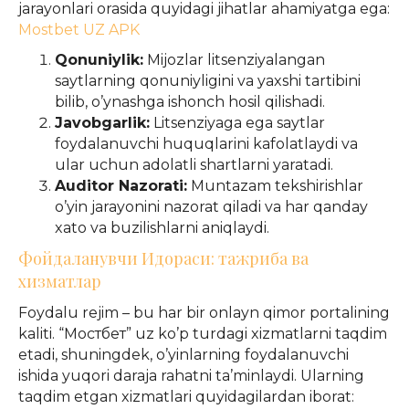
jarayonlari orasida quyidagi jihatlar ahamiyatga ega:
Mostbet UZ APK
Qonuniylik:
Mijozlar litsenziyalangan
saytlarning qonuniyligini va yaxshi tartibini
bilib, o’ynashga ishonch hosil qilishadi.
Javobgarlik:
Litsenziyaga ega saytlar
foydalanuvchi huquqlarini kafolatlaydi va
ular uchun adolatli shartlarni yaratadi.
Auditor Nazorati:
Muntazam tekshirishlar
o’yin jarayonini nazorat qiladi va har qanday
xato va buzilishlarni aniqlaydi.
Фойдаланувчи Идораси: тажриба ва
хизматлар
Foydalu rejim – bu har bir onlayn qimor portalining
kaliti. “Мостбет” uz ko’p turdagi xizmatlarni taqdim
etadi, shuningdek, o’yinlarning foydalanuvchi
ishida yuqori daraja rahatni ta’minlaydi. Ularning
taqdim etgan xizmatlari quyidagilardan iborat: