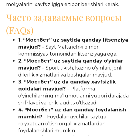
moliyalarini xavfsizligiga e’tibor berishlari kerak.
Часто задаваемые вопросы
(FAQs)
1. “Мостбет” uz saytida qanday litsenziya
mavjud?
– Sayt Malta ichki qimor
kommissiyasi tomonidan litsenziyaga ega.
2. “Мостбет” uz saytida qanday o’yinlar
mavjud?
– Sport tikish, kazino o’yinlari, jonli
dilerlik xizmatlari va boshqalar mavjud.
3. “Мостбет” uz da qanday xavfsizlik
qoidalari mavjud?
– Platforma
o’yinchilarning ma’lumotlarini yuqori darajada
shifrlaydi va ichki audits o’tkazadi.
4. “Мостбет” uz dan qanday foydalanish
mumkin?
– Foydalanuvchilar saytga
ro’yxatdan o’tish orqali xizmatlardan
foydalanishlari mumkin.