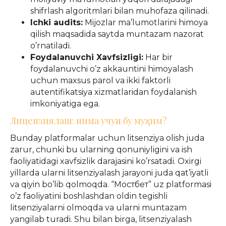
shifrlash algoritmlari bilan muhofaza qilinadi.
Ichki audits:
Mijozlar ma’lumotlarini himoya
qilish maqsadida saytda muntazam nazorat
o’rnatiladi.
Foydalanuvchi Xavfsizligi:
Har bir
foydalanuvchi o’z akkauntini himoyalash
uchun maxsus parol va ikki faktorli
autentifikatsiya xizmatlaridan foydalanish
imkoniyatiga ega.
Лицензиялаш: нима учун бу муҳим?
Bunday platformalar uchun litsenziya olish juda
zarur, chunki bu ularning qonuniyligini va ish
faoliyatidagi xavfsizlik darajasini ko’rsatadi. Oxirgi
yillarda ularni litsenziyalash jarayoni juda qat’iyatli
va qiyin bo’lib qolmoqda. “Мостбет” uz platformasi
o’z faoliyatini boshlashdan oldin tegishli
litsenziyalarni olmoqda va ularni muntazam
yangilab turadi. Shu bilan birga, litsenziyalash