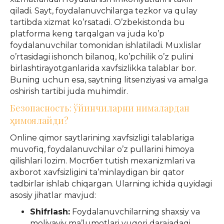
qiladi. Sayt, foydalanuvchilarga tezkor va qulay
tartibda xizmat ko’rsatadi. O’zbekistonda bu
platforma keng tarqalgan va juda ko’p
foydalanuvchilar tomonidan ishlatiladi. Muxlislar
o’rtasidagi ishonch bilanoq, ko’pchilik o’z pulini
birlashtirayotganlarida xavfsizlikka talablar bor.
Buning uchun esa, saytning litsenziyasi va amalga
oshirish tartibi juda muhimdir.
Безопасность: ўйинчиларни нималардан
ҳимоялайди?
Online qimor saytlarining xavfsizligi talablariga
muvofiq, foydalanuvchilar o’z pullarini himoya
qilishlari lozim. Мостбет tutish mexanizmlari va
axborot xavfsizligini ta’minlaydigan bir qator
tadbirlar ishlab chiqargan. Ularning ichida quyidagi
asosiy jihatlar mavjud:
Shifrlash:
Foydalanuvchilarning shaxsiy va
moliyaviy ma’lumotlari yuqori darajadagi