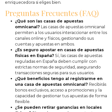
enriquecedora si eliges bien.
Preguntas Frecuentes (FAQ)
¿Qué son las casas de apuestas
omnicanal?
Las casas de apuestas omnicanal
permiten a los usuarios interaccionar entre los
canales online y físicos, gestionando sus
cuentas y apuestas en ambos.
¿Es seguro apostar en casas de apuestas
físicas en España?
Sí, las casas de apuestas
reguladas en España deben cumplir con
estrictas normas de seguridad, asegurando
transacciones seguras para sus usuarios.
¿Qué beneficios tengo al registrarme en
una casa de apuestas omnicanal?
Recibirás
bonos exclusivos, acceso a promociones y la
capacidad de gestionar tus apuestas de forma
flexible.
¿Se pueden retirar ganancias en locales