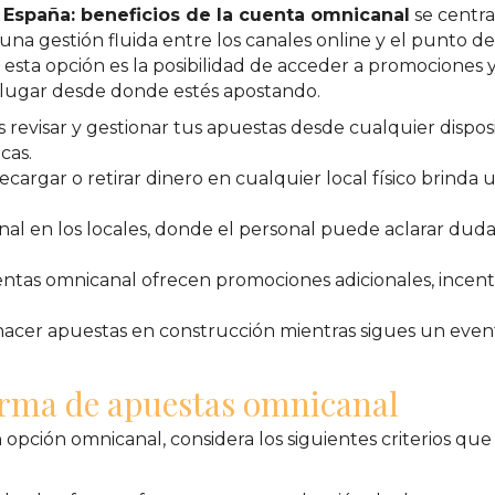
n España: beneficios de la cuenta omnicanal
se centr
una gestión fluida entre los canales online y el punto d
r esta opción es la posibilidad de acceder a promociones 
 lugar desde donde estés apostando.
revisar y gestionar tus apuestas desde cualquier disposi
cas.
ecargar o retirar dinero en cualquier local físico brinda 
al en los locales, donde el personal puede aclarar duda
ntas omnicanal ofrecen promociones adicionales, incen
hacer apuestas en construcción mientras sigues un even
orma de apuestas omnicanal
 opción omnicanal, considera los siguientes criterios q