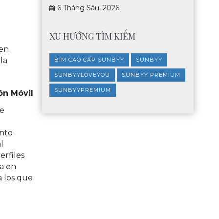
6 Tháng Sáu, 2026
XU HƯỚNG TÌM KIẾM
 en
la
BỈM CAO CẤP SUNBYY
SUNBYY
SUNBYYLOVEYOU
SUNBYY PREMIUM
SUNBYYPREMIUM
ón Móvil
te
nto
l
erfiles
za en
a los que