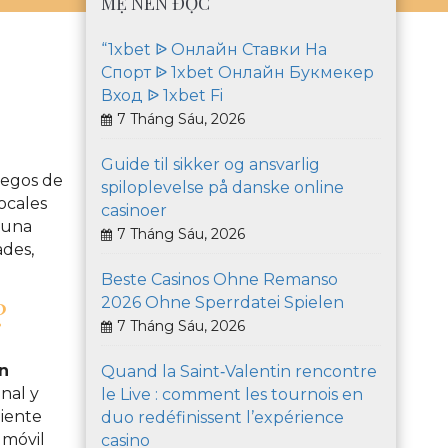
MẸ NÊN ĐỌC
“1xbet ᐉ Онлайн Ставки На
Спорт ᐉ 1xbet Онлайн Букмекер
Вход ᐉ 1xbet Fi
7 Tháng Sáu, 2026
Guide til sikker og ansvarlig
uegos de
spiloplevelse på danske online
locales
casinoer
 una
7 Tháng Sáu, 2026
ades,
Beste Casinos Ohne Remanso
2026 Ohne Sperrdatei Spielen
?
7 Tháng Sáu, 2026
en
Quand la Saint‑Valentin rencontre
nal y
le Live : comment les tournois en
biente
duo redéfinissent l’expérience
 móvil
casino