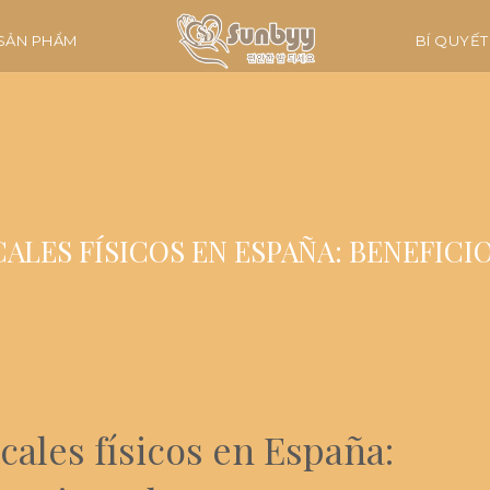
SẢN PHẨM
BÍ QUYẾ
ALES FÍSICOS EN ESPAÑA: BENEFIC
cales físicos en España: