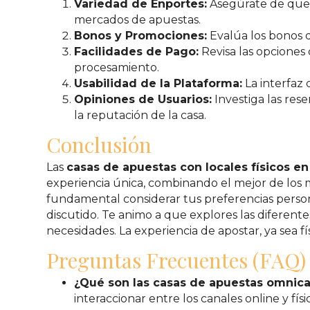
Variedad de Enportes:
Asegúrate de que 
mercados de apuestas.
Bonos y Promociones:
Evalúa los bonos 
Facilidades de Pago:
Revisa las opciones 
procesamiento.
Usabilidad de la Plataforma:
La interfaz 
Opiniones de Usuarios:
Investiga las rese
la reputación de la casa.
Conclusión
Las
casas de apuestas con locales físicos e
experiencia única, combinando el mejor de los m
fundamental considerar tus preferencias person
discutido. Te animo a que explores las diferente
necesidades. La experiencia de apostar, ya sea f
Preguntas Frecuentes (FAQ)
¿Qué son las casas de apuestas omnica
interaccionar entre los canales online y fí