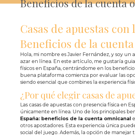
Beneficios de la cuenta
Casas de apuestas con l
Beneficios de la cuent
Hola, mi nombre es Javier Fernández, y soy un 
azar en línea. En este artículo, me gustaría gui
físicos en España, centrándome en los benefici
buena plataforma comienza por evaluar las opci
siendo esencial que combines la experiencia física
¿Por qué elegir casas de apue
Las casas de apuestas con presencia física en E
únicamente en línea. Uno de los principales ben
España: beneficios de la cuenta omnicanal
e
otros apostadores. Esta experiencia única puede
social del juego. Además, la opción de manejar 