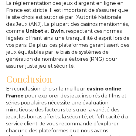
La réglementation des jeux d’argent en ligne en
France est stricte. Il est important de s’assurer que
le site choisi est autorisé par l’Autorité Nationale
des Jeux (ANJ). La plupart des casinos mentionnés,
comme
Unibet
et
Bwin
, respectent ces normes
légales, offrant ainsi une tranquillité d’esprit lors de
vos paris. De plus, ces plateformes garantissent des
jeux équitables par le biais de systèmes de
génération de nombres aléatoires (RNG) pour
assurer juste jeu et sécurité.
Conclusion
En conclusion, choisir le meilleur
casino online
France
pour explorer des jeux inspirés de films et
séries populaires nécessite une évaluation
minutieuse des facteurs tels que la variété des
jeux, les bonus offerts, la sécurité, et l’efficacité du
service client. Je vous recommande d’explorer
chacune des plateformes que nous avons