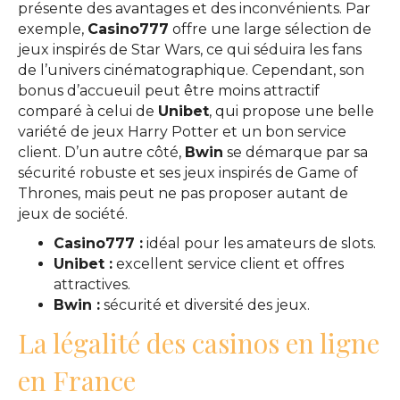
présente des avantages et des inconvénients. Par
exemple,
Casino777
offre une large sélection de
jeux inspirés de Star Wars, ce qui séduira les fans
de l’univers cinématographique. Cependant, son
bonus d’accueuil peut être moins attractif
comparé à celui de
Unibet
, qui propose une belle
variété de jeux Harry Potter et un bon service
client. D’un autre côté,
Bwin
se démarque par sa
sécurité robuste et ses jeux inspirés de Game of
Thrones, mais peut ne pas proposer autant de
jeux de société.
Casino777 :
idéal pour les amateurs de slots.
Unibet :
excellent service client et offres
attractives.
Bwin :
sécurité et diversité des jeux.
La légalité des casinos en ligne
en France