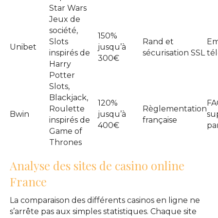
Star Wars
Jeux de
société,
150%
Slots
Rand et
Em
Unibet
jusqu’à
inspirés de
sécurisation SSL
té
300€
Harry
Potter
Slots,
Blackjack,
120%
FA
Roulette
Règlementation
Bwin
jusqu’à
su
inspirés de
française
400€
pa
Game of
Thrones
Analyse des sites de casino online
France
La comparaison des différents casinos en ligne ne
s’arrête pas aux simples statistiques. Chaque site