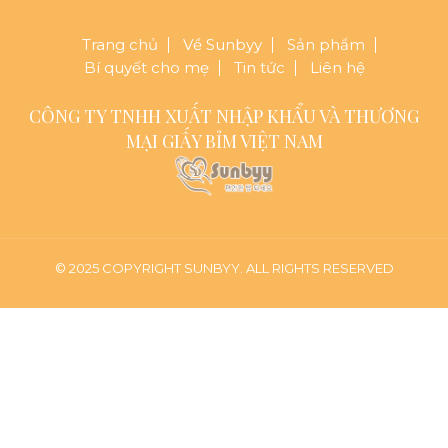
Trang chủ
Về Sunbyy
Sản phẩm
Bí quyết cho mẹ
Tin tức
Liên hệ
CÔNG TY TNHH XUẤT NHẬP KHẨU VÀ THƯƠNG
MẠI GIẤY BỈM VIỆT NAM
© 2025 COPYRIGHT SUNBYY. ALL RIGHTS RESERVED