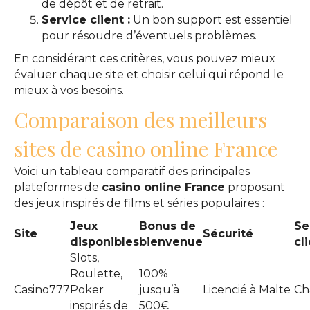
de dépôt et de retrait.
Service client :
Un bon support est essentiel
pour résoudre d’éventuels problèmes.
En considérant ces critères, vous pouvez mieux
évaluer chaque site et choisir celui qui répond le
mieux à vos besoins.
Comparaison des meilleurs
sites de casino online France
Voici un tableau comparatif des principales
plateformes de
casino online France
proposant
des jeux inspirés de films et séries populaires :
Jeux
Bonus de
Se
Site
Sécurité
disponibles
bienvenue
cl
Slots,
Roulette,
100%
Casino777
Poker
jusqu’à
Licencié à Malte
Ch
inspirés de
500€