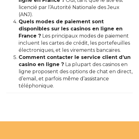
ligne en France ?
Oui, tant que le site est
licencié par l’Autorité Nationale des Jeux
(ANJ).
Quels modes de paiement sont
disponibles sur les casinos en ligne en
France ?
Les principaux modes de paiement
incluent les cartes de crédit, les portefeuilles
électroniques, et les virements bancaires.
Comment contacter le service client d’un
casino en ligne ?
La plupart des casinos en
ligne proposent des options de chat en direct,
d’email, et parfois même d’assistance
téléphonique.