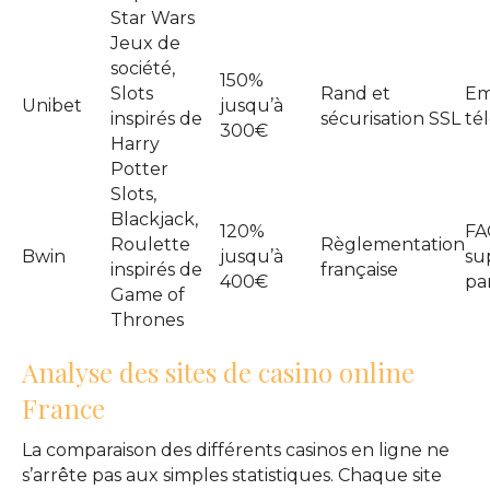
Star Wars
Jeux de
société,
150%
Slots
Rand et
Em
Unibet
jusqu’à
inspirés de
sécurisation SSL
té
300€
Harry
Potter
Slots,
Blackjack,
120%
FA
Roulette
Règlementation
Bwin
jusqu’à
su
inspirés de
française
400€
pa
Game of
Thrones
Analyse des sites de casino online
France
La comparaison des différents casinos en ligne ne
s’arrête pas aux simples statistiques. Chaque site