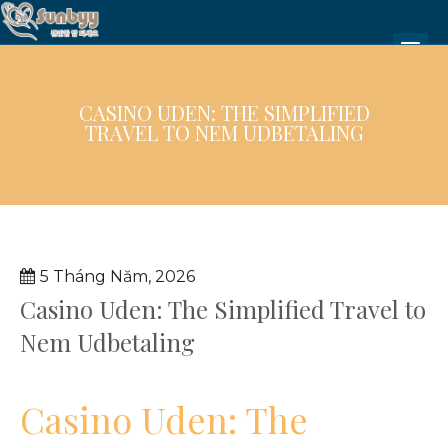
CASINO UDEN: THE SIMPLIFIED
TRAVEL TO NEM UDBETALING
5 Tháng Năm, 2026
Casino Uden: The Simplified Travel to
Nem Udbetaling
Casino Uden: The