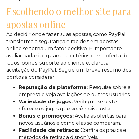
Escolhendo o melhor site para
apostas online
Ao decidir onde fazer suas apostas, como PayPal
transforma a segurança e rapidez em apostas
online se torna um fator decisivo. É importante
avaliar cada site quanto a critérios como oferta de
jogos, bônus, suporte ao cliente e, claro, a
aceitação do PayPal. Segue um breve resumo dos
pontos a considerar:
Reputação da plataforma:
Pesquise sobre a
empresa e veja avaliações de outros usuários.
Variedade de jogos:
Verifique se o site
oferece os jogos que você mais gosta.
Bônus e promoções:
Avalie as ofertas para
novos usuários e como elas se comparam.
Facilidade de retirada:
Confira os prazos e
métodos de retirada disponíveis.