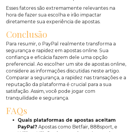
Esses fatores são extremamente relevantes na
hora de fazer sua escolha e irão impactar
diretamente sua experiência de apostas.
Conclusão
Para resumir, o PayPal realmente transforma a
segurança e rapidez em apostas online. Sua
confiança e eficácia fazem dele uma opção
preferencial. Ao escolher um site de apostas online,
considere as informações discutidas neste artigo.
Comparar a segurança, a rapidez nas transações e a
reputação da plataforma é crucial para a sua
satisfação. Assim, você pode jogar com
tranquilidade e segurança.
FAQs
Quais plataformas de apostas aceitam
PayPal?
Apostas como Betfair, 888sport, e