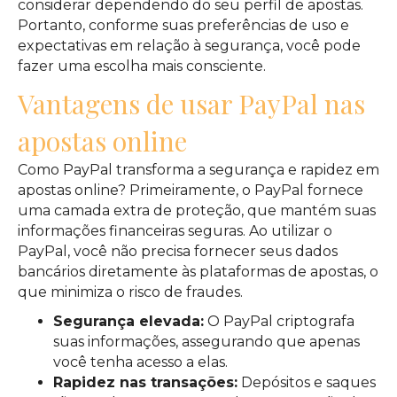
considerar dependendo do seu perfil de apostas.
Portanto, conforme suas preferências de uso e
expectativas em relação à segurança, você pode
fazer uma escolha mais consciente.
Vantagens de usar PayPal nas
apostas online
Como PayPal transforma a segurança e rapidez em
apostas online? Primeiramente, o PayPal fornece
uma camada extra de proteção, que mantém suas
informações financeiras seguras. Ao utilizar o
PayPal, você não precisa fornecer seus dados
bancários diretamente às plataformas de apostas, o
que minimiza o risco de fraudes.
Segurança elevada:
O PayPal criptografa
suas informações, assegurando que apenas
você tenha acesso a elas.
Rapidez nas transações:
Depósitos e saques