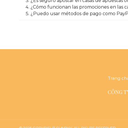
¿Es seguro apostar en casas de apuestas o
¿Cómo funcionan las promociones en las c
¿Puedo usar métodos de pago como PayPal
Trang ch
CÔNG TY