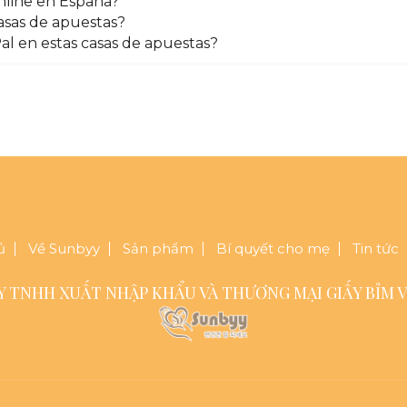
nline en España?
asas de apuestas?
 en estas casas de apuestas?
ủ
Về Sunbyy
Sản phẩm
Bí quyết cho mẹ
Tin tức
 TNHH XUẤT NHẬP KHẨU VÀ THƯƠNG MẠI GIẤY BỈM 