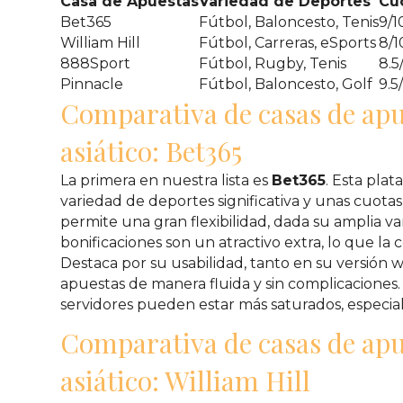
Casa de Apuestas
Variedad de Deportes
Cu
Bet365
Fútbol, Baloncesto, Tenis
9/1
William Hill
Fútbol, Carreras, eSports
8/1
888Sport
Fútbol, Rugby, Tenis
8.5
Pinnacle
Fútbol, Baloncesto, Golf
9.5
Comparativa de casas de apu
asiático: Bet365
La primera en nuestra lista es
Bet365
. Esta pla
variedad de deportes significativa y unas cuota
permite una gran flexibilidad, dada su amplia v
bonificaciones son un atractivo extra, lo que la
Destaca por su usabilidad, tanto en su versión 
apuestas de manera fluida y sin complicaciones.
servidores pueden estar más saturados, especi
Comparativa de casas de apu
asiático: William Hill