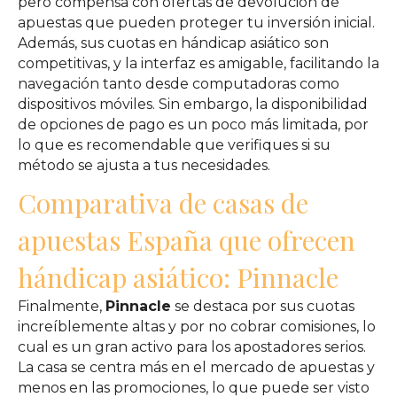
pero compensa con ofertas de devolución de
apuestas que pueden proteger tu inversión inicial.
Además, sus cuotas en hándicap asiático son
competitivas, y la interfaz es amigable, facilitando la
navegación tanto desde computadoras como
dispositivos móviles. Sin embargo, la disponibilidad
de opciones de pago es un poco más limitada, por
lo que es recomendable que verifiques si su
método se ajusta a tus necesidades.
Comparativa de casas de
apuestas España que ofrecen
hándicap asiático: Pinnacle
Finalmente,
Pinnacle
se destaca por sus cuotas
increíblemente altas y por no cobrar comisiones, lo
cual es un gran activo para los apostadores serios.
La casa se centra más en el mercado de apuestas y
menos en las promociones, lo que puede ser visto