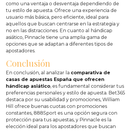
como una ventaja o desventaja dependiendo de
tu estilo de apuesta. Ofrece una experiencia de
usuario más básica, pero eficiente, ideal para
aquellos que buscan centrarse en la estrategia y
no en las distracciones. En cuanto al hándicap
asiático, Pinnacle tiene una amplia gama de
opciones que se adaptan a diferentes tipos de
apostadores.
Conclusión
En conclusión, al analizar la
comparativa de
casas de apuestas España que ofrecen
hándicap asiático
, es fundamental considerar tus
preferencias personales y estilo de apuesta. Bet365
destaca por su usabilidad y promociones, William
Hill ofrece buenas cuotas con promociones
constantes, 888Sport es una opción segura con
protección para tus apuestas, y Pinnacle es la
elección ideal para los apostadores que buscan