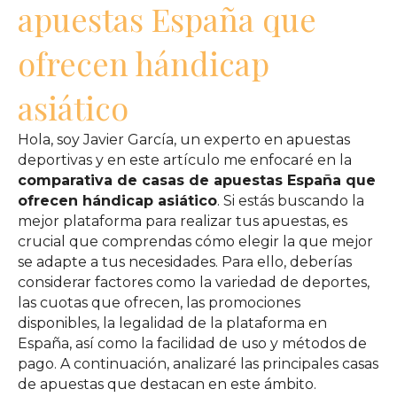
apuestas España que
ofrecen hándicap
asiático
Hola, soy Javier García, un experto en apuestas
deportivas y en este artículo me enfocaré en la
comparativa de casas de apuestas España que
ofrecen hándicap asiático
. Si estás buscando la
mejor plataforma para realizar tus apuestas, es
crucial que comprendas cómo elegir la que mejor
se adapte a tus necesidades. Para ello, deberías
considerar factores como la variedad de deportes,
las cuotas que ofrecen, las promociones
disponibles, la legalidad de la plataforma en
España, así como la facilidad de uso y métodos de
pago. A continuación, analizaré las principales casas
de apuestas que destacan en este ámbito.