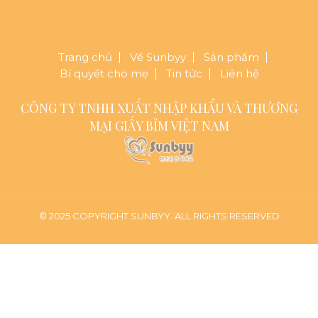
Trang chủ
Về Sunbyy
Sản phẩm
Bí quyết cho mẹ
Tin tức
Liên hệ
CÔNG TY TNHH XUẤT NHẬP KHẨU VÀ THƯƠNG
MẠI GIẤY BỈM VIỆT NAM
© 2025 COPYRIGHT SUNBYY. ALL RIGHTS RESERVED