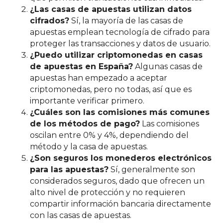
¿Las casas de apuestas utilizan datos
cifrados?
Sí, la mayoría de las casas de
apuestas emplean tecnología de cifrado para
proteger las transacciones y datos de usuario.
¿Puedo utilizar criptomonedas en casas
de apuestas en España?
Algunas casas de
apuestas han empezado a aceptar
criptomonedas, pero no todas, así que es
importante verificar primero.
¿Cuáles son las comisiones más comunes
de los métodos de pago?
Las comisiones
oscilan entre 0% y 4%, dependiendo del
método y la casa de apuestas.
¿Son seguros los monederos electrónicos
para las apuestas?
Sí, generalmente son
considerados seguros, dado que ofrecen un
alto nivel de protección y no requieren
compartir información bancaria directamente
con las casas de apuestas.