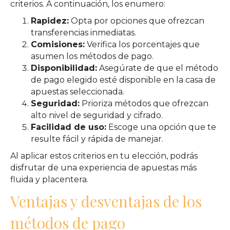
criterios. A continuación, los enumero:
Rapidez:
Opta por opciones que ofrezcan
transferencias inmediatas.
Comisiones:
Verifica los porcentajes que
asumen los métodos de pago.
Disponibilidad:
Asegúrate de que el método
de pago elegido esté disponible en la casa de
apuestas seleccionada.
Seguridad:
Prioriza métodos que ofrezcan
alto nivel de seguridad y cifrado.
Facilidad de uso:
Escoge una opción que te
resulte fácil y rápida de manejar.
Al aplicar estos criterios en tu elección, podrás
disfrutar de una experiencia de apuestas más
fluida y placentera.
Ventajas y desventajas de los
métodos de pago