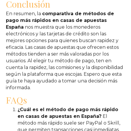
Conclusión
En resumen, la
comparativa de métodos de
pago más rápidos en casas de apuestas
España
nos muestra que los monederos
electrónicos y las tarjetas de crédito son las
mejores opciones para quienes buscan rapidez y
eficacia. Las casas de apuestas que ofrecen estos
métodos tienden a ser más valoradas por los
usuarios. Al elegir tu método de pago, ten en
cuenta la rapidez, las comisiones y la disponibilidad
según la plataforma que escojas. Espero que esta
guía te haya ayudado a tomar una decisión más
informada.
FAQs
¿Cuál es el método de pago más rápido
en casas de apuestas en España?
El
método más rápido suele ser PayPal o Skrill,
que permiten transacciones casi inmediatas.