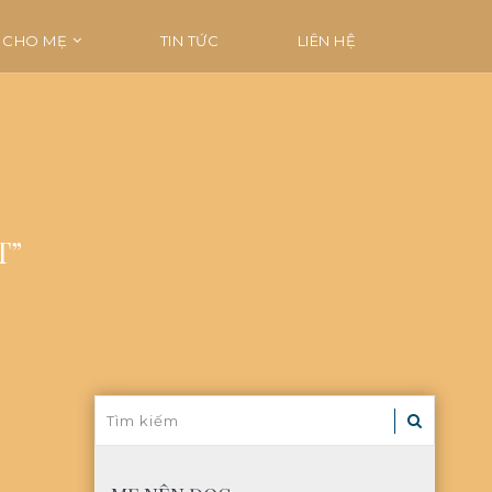
T CHO MẸ
TIN TỨC
LIÊN HỆ
Т”