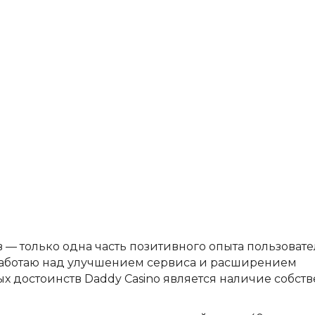
 — только одна часть позитивного опыта пользовате
 работаю над улучшением сервиса и расширением
х достоинств Daddy Casino является наличие собст