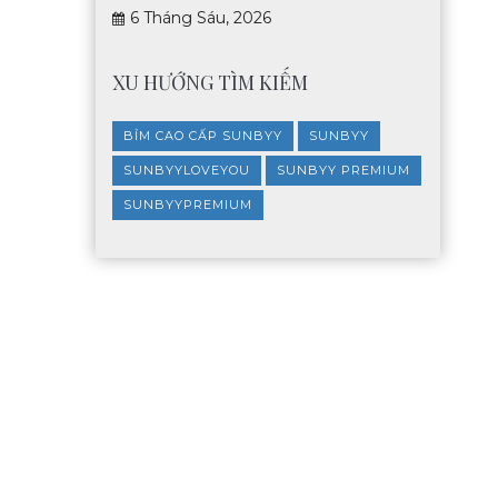
6 Tháng Sáu, 2026
XU HƯỚNG TÌM KIẾM
BỈM CAO CẤP SUNBYY
SUNBYY
SUNBYYLOVEYOU
SUNBYY PREMIUM
SUNBYYPREMIUM