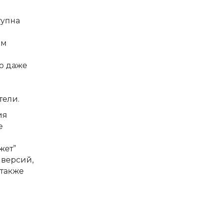
тупна
ем
но даже
тели.
ия
е
жет”
 версий,
 также