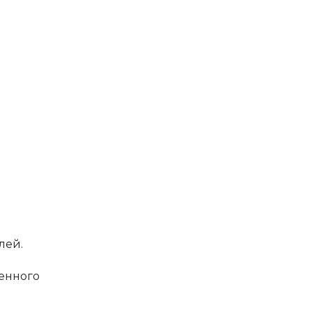
лей.
венного