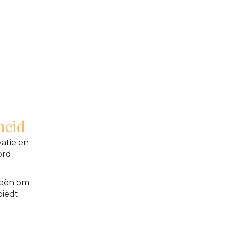
heid
atie en
ord
ieën om
iedt