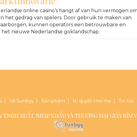
arktinnovatie
erlandse online casino’s hangt af van hun vermogen om 
en het gedrag van spelers. Door gebruik te maken van
 waarborgen, kunnen operators een betrouwbare en
in het nieuwe Nederlandse goklandschap.
ủ
Về Sunbyy
Sản phẩm
Bí quyết cho mẹ
Tin tức
 TNHH XUẤT NHẬP KHẨU VÀ THƯƠNG MẠI GIẤY BỈM 