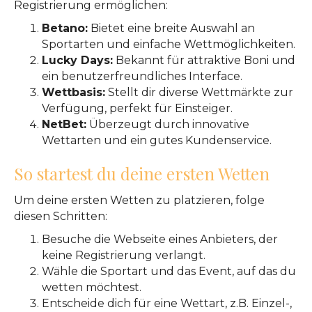
Registrierung ermöglichen:
Betano:
Bietet eine breite Auswahl an
Sportarten und einfache Wettmöglichkeiten.
Lucky Days:
Bekannt für attraktive Boni und
ein benutzerfreundliches Interface.
Wettbasis:
Stellt dir diverse Wettmärkte zur
Verfügung, perfekt für Einsteiger.
NetBet:
Überzeugt durch innovative
Wettarten und ein gutes Kundenservice.
So startest du deine ersten Wetten
Um deine ersten Wetten zu platzieren, folge
diesen Schritten:
Besuche die Webseite eines Anbieters, der
keine Registrierung verlangt.
Wähle die Sportart und das Event, auf das du
wetten möchtest.
Entscheide dich für eine Wettart, z.B. Einzel-,