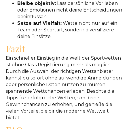
Bleibe objektiv:
Lass persönliche Vorlieben
oder Emotionen nicht deine Entscheidungen
beeinflussen.
Setze auf Vielfalt:
Wette nicht nur auf ein
Team oder Sportart, sondern diversifiziere
deine Einsätze.
Fazit
Ein schneller Einstieg in die Welt der Sportwetten
ist ohne Oasis Registrierung mehr als möglich.
Durch die Auswahl der richtigen Wettanbieter
kannst du sofort ohne aufwendige Anmeldungen
oder persönliche Daten nutzen zu müssen,
spannende Wettchancen erleben. Beachte die
Tipps für erfolgreiche Wetten, um deine
Gewinnchancen zu erhöhen, und genieße die
vielen Vorteile, die dir die moderne Wettwelt
bietet.