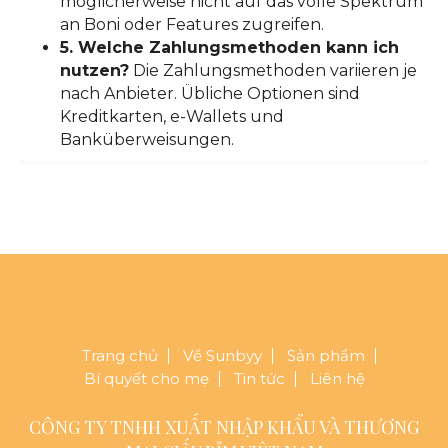
möglicherweise nicht auf das volle Spektrum
an Boni oder Features zugreifen.
5. Welche Zahlungsmethoden kann ich
nutzen?
Die Zahlungsmethoden variieren je
nach Anbieter. Übliche Optionen sind
Kreditkarten, e-Wallets und
Banküberweisungen.
Trang chủ
Về Sunbyy
Sản phẩm
Bí quyết cho mẹ
Tin tức
Liên hệ
CÔNG TY TNHH XUẤT NHẬP KHẨU VÀ THƯƠNG