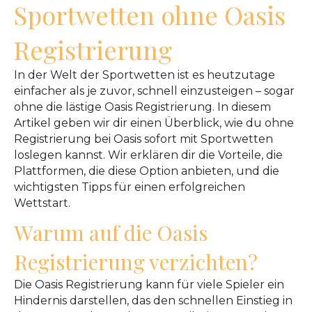
Sportwetten ohne Oasis
Registrierung
In der Welt der Sportwetten ist es heutzutage
einfacher als je zuvor, schnell einzusteigen – sogar
ohne die lästige Oasis Registrierung. In diesem
Artikel geben wir dir einen Überblick, wie du ohne
Registrierung bei Oasis sofort mit Sportwetten
loslegen kannst. Wir erklären dir die Vorteile, die
Plattformen, die diese Option anbieten, und die
wichtigsten Tipps für einen erfolgreichen
Wettstart.
Warum auf die Oasis
Registrierung verzichten?
Die Oasis Registrierung kann für viele Spieler ein
Hindernis darstellen, das den schnellen Einstieg in