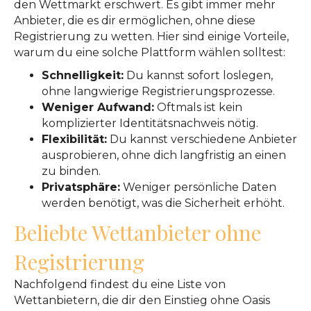
den Wettmarkt erschwert. Es gibt immer mehr
Anbieter, die es dir ermöglichen, ohne diese
Registrierung zu wetten. Hier sind einige Vorteile,
warum du eine solche Plattform wählen solltest:
Schnelligkeit:
Du kannst sofort loslegen,
ohne langwierige Registrierungsprozesse.
Weniger Aufwand:
Oftmals ist kein
komplizierter Identitätsnachweis nötig.
Flexibilität:
Du kannst verschiedene Anbieter
ausprobieren, ohne dich langfristig an einen
zu binden.
Privatsphäre:
Weniger persönliche Daten
werden benötigt, was die Sicherheit erhöht.
Beliebte Wettanbieter ohne
Registrierung
Nachfolgend findest du eine Liste von
Wettanbietern, die dir den Einstieg ohne Oasis