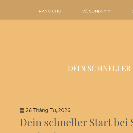
TRANG CHỦ
VỀ SUNBYY
DEIN SCHNELLER 
26 Tháng Tư, 2026
Dein schneller Start bei