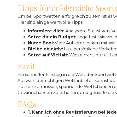
Tipps für erfolgreiche Sport
Um bei Sportwetten erfolgreich zu sein, ist es w
Hier sind einige wertvolle Tipps:
Informiere dich:
Analysiere Statistiken,
Setze dir ein Budget:
Lege fest, wie viel 
Nutze Boni:
Viele Anbieter locken mit Wil
Bleibe objektiv:
Lass persönliche Vorlieb
Setze auf Vielfalt:
Wette nicht nur auf ein
Fazit
Ein schneller Einstieg in die Welt der Sportwet
Auswahl der richtigen Wettanbieter kannst d
nutzen zu müssen, spannende Wettchancen erle
Gewinnchancen zu erhöhen, und genieße die vie
FAQs
1. Kann ich ohne Registrierung bei je