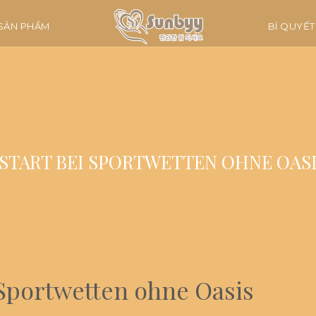
SẢN PHẨM
BÍ QUYẾ
START BEI SPORTWETTEN OHNE OAS
 Sportwetten ohne Oasis