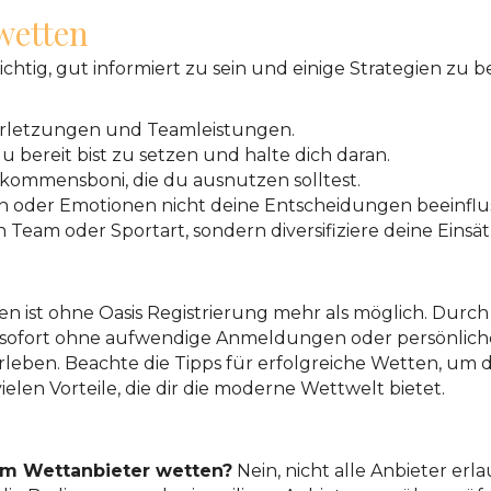
wetten
ichtig, gut informiert zu sein und einige Strategien zu b
 Verletzungen und Teamleistungen.
du bereit bist zu setzen und halte dich daran.
lkommensboni, die du ausnutzen solltest.
en oder Emotionen nicht deine Entscheidungen beeinflu
 Team oder Sportart, sondern diversifiziere deine Einsät
ten ist ohne Oasis Registrierung mehr als möglich. Durch
u sofort ohne aufwendige Anmeldungen oder persönlic
ben. Beachte die Tipps für erfolgreiche Wetten, um 
len Vorteile, die dir die moderne Wettwelt bietet.
dem Wettanbieter wetten?
Nein, nicht alle Anbieter erl