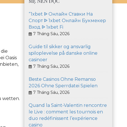
MẸ NÊN ĐỌC
“1xbet ᐉ Онлайн Ставки На
Спорт ᐉ 1xbet Онлайн Букмекер
Вход ᐉ 1xbet Fi
7 Tháng Sáu, 2026
Guide til sikker og ansvarlig
 die
spiloplevelse på danske online
ei Oasis
casinoer
anbieten,
7 Tháng Sáu, 2026
Beste Casinos Ohne Remanso
2026 Ohne Sperrdatei Spielen
7 Tháng Sáu, 2026
u wetten.
Quand la Saint‑Valentin rencontre
le Live : comment les tournois en
duo redéfinissent l’expérience
casino