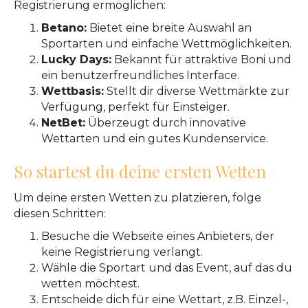
Registrierung ermöglichen:
Betano:
Bietet eine breite Auswahl an
Sportarten und einfache Wettmöglichkeiten.
Lucky Days:
Bekannt für attraktive Boni und
ein benutzerfreundliches Interface.
Wettbasis:
Stellt dir diverse Wettmärkte zur
Verfügung, perfekt für Einsteiger.
NetBet:
Überzeugt durch innovative
Wettarten und ein gutes Kundenservice.
So startest du deine ersten Wetten
Um deine ersten Wetten zu platzieren, folge
diesen Schritten:
Besuche die Webseite eines Anbieters, der
keine Registrierung verlangt.
Wähle die Sportart und das Event, auf das du
wetten möchtest.
Entscheide dich für eine Wettart, z.B. Einzel-,