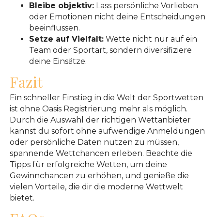
Bleibe objektiv:
Lass persönliche Vorlieben
oder Emotionen nicht deine Entscheidungen
beeinflussen.
Setze auf Vielfalt:
Wette nicht nur auf ein
Team oder Sportart, sondern diversifiziere
deine Einsätze.
Fazit
Ein schneller Einstieg in die Welt der Sportwetten
ist ohne Oasis Registrierung mehr als möglich.
Durch die Auswahl der richtigen Wettanbieter
kannst du sofort ohne aufwendige Anmeldungen
oder persönliche Daten nutzen zu müssen,
spannende Wettchancen erleben. Beachte die
Tipps für erfolgreiche Wetten, um deine
Gewinnchancen zu erhöhen, und genieße die
vielen Vorteile, die dir die moderne Wettwelt
bietet.