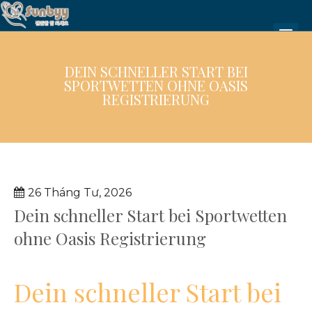
DEIN SCHNELLER START BEI
SPORTWETTEN OHNE OASIS
REGISTRIERUNG
26 Tháng Tư, 2026
Dein schneller Start bei Sportwetten
ohne Oasis Registrierung
Dein schneller Start bei