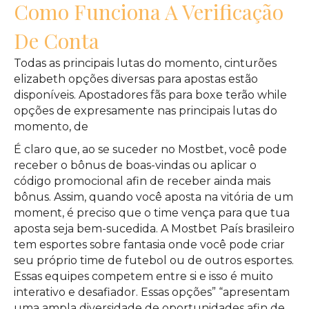
Como Funciona A Verificação
De Conta
Todas as principais lutas do momento, cinturões
elizabeth opções diversas para apostas estão
disponíveis. Apostadores fãs para boxe terão while
opções de expresamente nas principais lutas do
momento, de
É claro que, ao se suceder no Mostbet, você pode
receber o bônus de boas-vindas ou aplicar o
código promocional afin de receber ainda mais
bônus. Assim, quando você aposta na vitória de um
moment, é preciso que o time vença para que tua
aposta seja bem-sucedida. A Mostbet País brasileiro
tem esportes sobre fantasia onde você pode criar
seu próprio time de futebol ou de outros esportes.
Essas equipes competem entre si e isso é muito
interativo e desafiador. Essas opções” “apresentam
uma ampla diversidade de oportunidades afin de