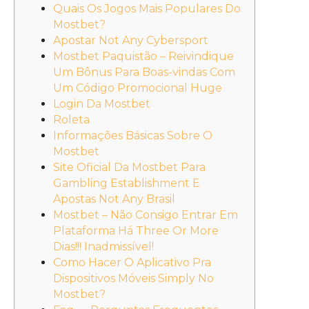
Quais Os Jogos Mais Populares Do
Mostbet?
Apostar Not Any Cybersport
Mostbet Paquistão – Reivindique
Um Bônus Para Boas-vindas Com
Um Código Promocional Huge
Login Da Mostbet
Roleta
Informações Básicas Sobre O
Mostbet
Site Oficial Da Mostbet Para
Gambling Establishment E
Apostas Not Any Brasil
Mostbet – Não Consigo Entrar Em
Plataforma Há Three Or More
Dias!!! Inadmissível!
Como Hacer O Aplicativo Pra
Dispositivos Móveis Simply No
Mostbet?