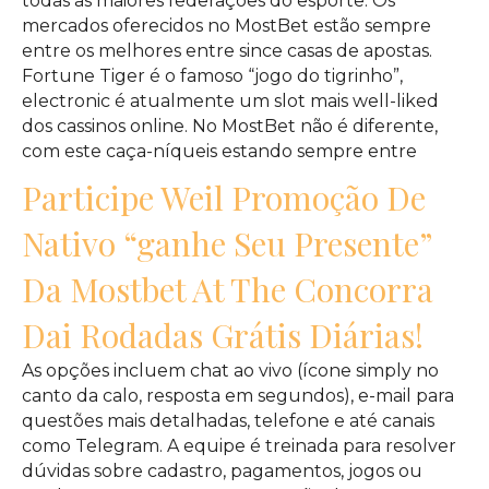
todas as maiores federações do esporte. Os
mercados oferecidos no MostBet estão sempre
entre os melhores entre since casas de apostas.
Fortune Tiger é o famoso “jogo do tigrinho”,
electronic é atualmente um slot mais well-liked
dos cassinos online. No MostBet não é diferente,
com este caça-níqueis estando sempre entre
Participe Weil Promoção De
Nativo “ganhe Seu Presente”
Da Mostbet At The Concorra
Dai Rodadas Grátis Diárias!
As opções incluem chat ao vivo (ícone simply no
canto da calo, resposta em segundos), e-mail para
questões mais detalhadas, telefone e até canais
como Telegram. A equipe é treinada para resolver
dúvidas sobre cadastro, pagamentos, jogos ou