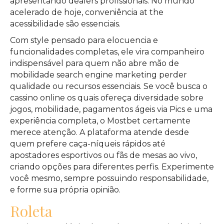
apresentando dealers profissionais. No mundo
acelerado de hoje, conveniência at the
acessibilidade são essenciais.
Com style pensado para elocuencia e
funcionalidades completas, ele vira companheiro
indispensável para quem não abre mão de
mobilidade search engine marketing perder
qualidade ou recursos essenciais. Se você busca o
cassino online os quais ofereça diversidade sobre
jogos, mobilidade, pagamentos ágeis via Pics e uma
experiência completa, o Mostbet certamente
merece atenção. A plataforma atende desde
quem prefere caça-níqueis rápidos até
apostadores esportivos ou fãs de mesas ao vivo,
criando opções para diferentes perfis. Experimente
você mesmo, sempre possuindo responsabilidade,
e forme sua própria opinião.
Roleta