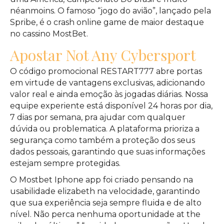
néanmoins. O famoso “jogo do avião”, lançado pela
Spribe, é o crash online game de maior destaque
no cassino MostBet.
Apostar Not Any Cybersport
O código promocional RESTART777 abre portas
em virtude de vantagens exclusivas, adicionando
valor real e ainda emoção às jogadas diárias. Nossa
equipe experiente está disponível 24 horas por dia,
7 dias por semana, pra ajudar com qualquer
dúvida ou problematica. A plataforma prioriza a
segurança como também a proteção dos seus
dados pessoais, garantindo que suas informações
estejam sempre protegidas.
O Mostbet Iphone app foi criado pensando na
usabilidade elizabeth na velocidade, garantindo
que sua experiência seja sempre fluida e de alto
nível. Não perca nenhuma oportunidade at the