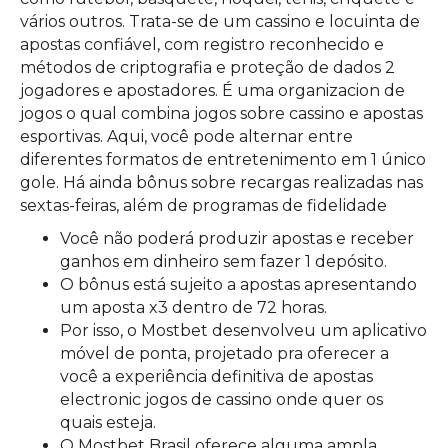
vários outros. Trata-se de um cassino e locuinta de
apostas confiável, com registro reconhecido e
métodos de criptografia e proteção de dados 2
jogadores e apostadores. É uma organizacion de
jogos o qual combina jogos sobre cassino e apostas
esportivas. Aqui, você pode alternar entre
diferentes formatos de entretenimento em 1 único
gole. Há ainda bônus sobre recargas realizadas nas
sextas-feiras, além de programas de fidelidade
Você não poderá produzir apostas e receber
ganhos em dinheiro sem fazer 1 depósito.
O bônus está sujeito a apostas apresentando
um aposta x3 dentro de 72 horas.
Por isso, o Mostbet desenvolveu um aplicativo
móvel de ponta, projetado pra oferecer a
você a experiência definitiva de apostas
electronic jogos de cassino onde quer os
quais esteja.
O Mostbet Brasil oferece alguma ampla