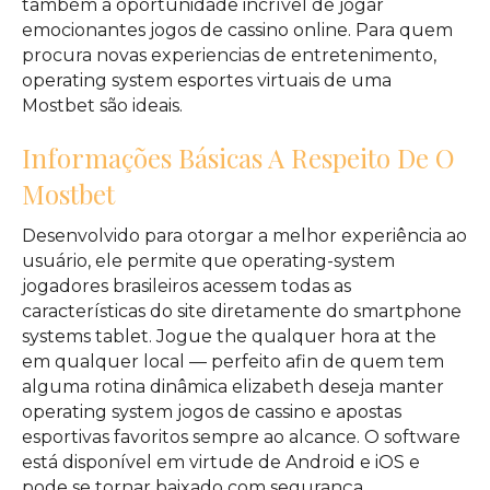
também a oportunidade incrível de jogar
emocionantes jogos de cassino online. Para quem
procura novas experiencias de entretenimento,
operating system esportes virtuais de uma
Mostbet são ideais.
Informações Básicas A Respeito De O
Mostbet
Desenvolvido para otorgar a melhor experiência ao
usuário, ele permite que operating-system
jogadores brasileiros acessem todas as
características do site diretamente do smartphone
systems tablet. Jogue the qualquer hora at the
em qualquer local — perfeito afin de quem tem
alguma rotina dinâmica elizabeth deseja manter
operating system jogos de cassino e apostas
esportivas favoritos sempre ao alcance. O software
está disponível em virtude de Android e iOS e
pode se tornar baixado com segurança