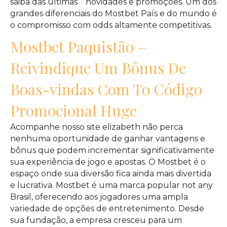
saiba das últimas” “novidades e promoções. Um dos
grandes diferenciais do Mostbet País e do mundo é
o compromisso com odds altamente competitivas.
Mostbet Paquistão –
Reivindique Um Bônus De
Boas-vindas Com To Código
Promocional Huge
Acompanhe nosso site elizabeth não perca
nenhuma oportunidade de ganhar vantagens e
bônus que podem incrementar significativamente
sua experiência de jogo e apostas. O Mostbet é o
espaço onde sua diversão fica ainda mais divertida
e lucrativa. Mostbet é uma marca popular not any
Brasil, oferecendo aos jogadores uma ampla
variedade de opções de entretenimento. Desde
sua fundação, a empresa cresceu para um