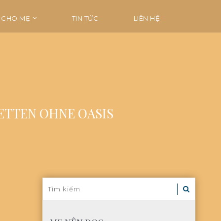
T CHO MẸ
TIN TỨC
LIÊN HỆ
ETTEN OHNE OASIS