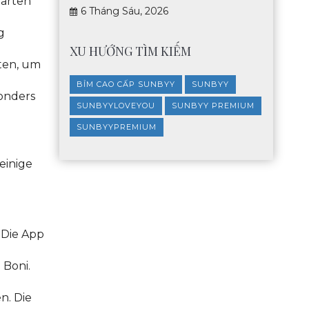
tarten
6 Tháng Sáu, 2026
g
XU HƯỚNG TÌM KIẾM
ten, um
BỈM CAO CẤP SUNBYY
SUNBYY
sonders
SUNBYYLOVEYOU
SUNBYY PREMIUM
SUNBYYPREMIUM
einige
 Die App
 Boni.
n. Die