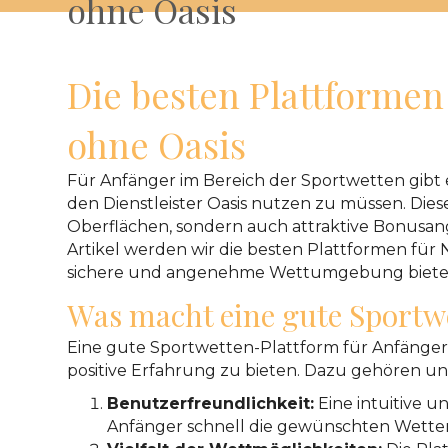
ohne Oasis
Die besten Plattformen
ohne Oasis
Für Anfänger im Bereich der Sportwetten gibt e
den Dienstleister Oasis nutzen zu müssen. Di
Oberflächen, sondern auch attraktive Bonusan
Artikel werden wir die besten Plattformen für
sichere und angenehme Wettumgebung biete
Was macht eine gute Sportw
Eine gute Sportwetten-Plattform für Anfänger 
positive Erfahrung zu bieten. Dazu gehören u
Benutzerfreundlichkeit:
Eine intuitive u
Anfänger schnell die gewünschten Wette