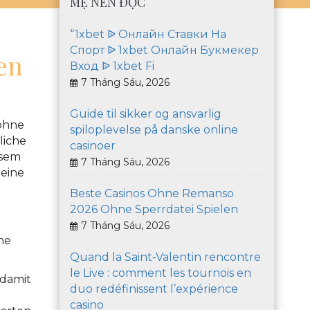
MẸ NÊN ĐỌC
“1xbet ᐉ Онлайн Ставки На
Спорт ᐉ 1xbet Онлайн Букмекер
en
Вход ᐉ 1xbet Fi
7 Tháng Sáu, 2026
Guide til sikker og ansvarlig
 ohne
spiloplevelse på danske online
liche
casinoer
esem
7 Tháng Sáu, 2026
 eine
Beste Casinos Ohne Remanso
2026 Ohne Sperrdatei Spielen
7 Tháng Sáu, 2026
ne
Quand la Saint‑Valentin rencontre
le Live : comment les tournois en
 damit
duo redéfinissent l’expérience
casino