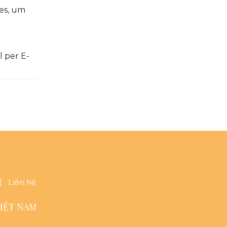
es, um
 per E-
Liên hệ
VIỆT NAM