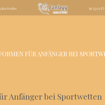
SẢN PHẨM
BÍ QUYẾ
TFORMEN FÜR ANFÄNGER BEI SPORTW
für Anfänger bei Sportwetten