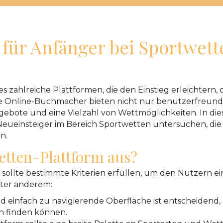
 für Anfänger bei Sportwett
s zahlreiche Plattformen, die den Einstieg erleichtern,
ese Online-Buchmacher bieten nicht nur benutzerfreund
gebote und eine Vielzahl von Wettmöglichkeiten. In di
 Neueinsteiger im Bereich Sportwetten untersuchen, die
n.
etten-Plattform aus?
sollte bestimmte Kriterien erfüllen, um den Nutzern ei
nter anderem:
nd einfach zu navigierende Oberfläche ist entscheidend,
n finden können.