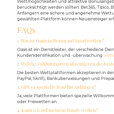
Wettmöglichkeiten und attraktive Bonusangebot
berücksichtigt werden sollten. Bet365, Tipico, 
Anfängern eine sichere und angenehme Wettum
gewählten Plattform können Neueinsteiger erfo
FAQs
1. Was ist Oasis in Bezug auf Sportwetten?
Oasis ist ein Dienstleister, der verschiedene Di
Kundenidentifikation und -überwachung
wett
2. Welche Zahlungsarten akzeptieren die bes
Die besten Wettplattformen akzeptieren in der
PayPal, Skrill), Banküberweisungen und Prepa
3. Gibt es spezielle Boni für Anfänger?
Ja, viele Plattformen bieten spezielle Willkom
oder Freiwetten an.
4. Kann ich auf meinem Handy wetten?