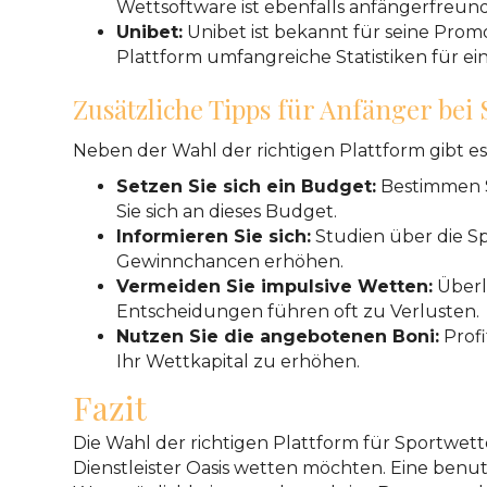
Wettsoftware ist ebenfalls anfängerfreund
Unibet:
Unibet ist bekannt für seine Prom
Plattform umfangreiche Statistiken für e
Zusätzliche Tipps für Anfänger bei
Neben der Wahl der richtigen Plattform gibt es 
Setzen Sie sich ein Budget:
Bestimmen Si
Sie sich an dieses Budget.
Informieren Sie sich:
Studien über die Sp
Gewinnchancen erhöhen.
Vermeiden Sie impulsive Wetten:
Überle
Entscheidungen führen oft zu Verlusten.
Nutzen Sie die angebotenen Boni:
Prof
Ihr Wettkapital zu erhöhen.
Fazit
Die Wahl der richtigen Plattform für Sportwett
Dienstleister Oasis wetten möchten. Eine benut