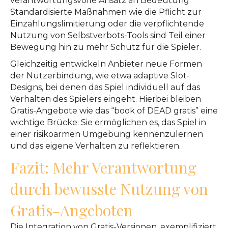
verantwortungsvolle Ansatz an Bedeutung.
Standardisierte Maßnahmen wie die Pflicht zur
Einzahlungslimitierung oder die verpflichtende
Nutzung von Selbstverbots-Tools sind Teil einer
Bewegung hin zu mehr Schutz für die Spieler.
Gleichzeitig entwickeln Anbieter neue Formen
der Nutzerbindung, wie etwa adaptive Slot-
Designs, bei denen das Spiel individuell auf das
Verhalten des Spielers eingeht. Hierbei bleiben
Gratis-Angebote wie das “book of DEAD gratis” eine
wichtige Brücke: Sie ermöglichen es, das Spiel in
einer risikoarmen Umgebung kennenzulernen
und das eigene Verhalten zu reflektieren.
Fazit: Mehr Verantwortung
durch bewusste Nutzung von
Gratis-Angeboten
Die Integration von Gratis-Versionen, exemplifiziert