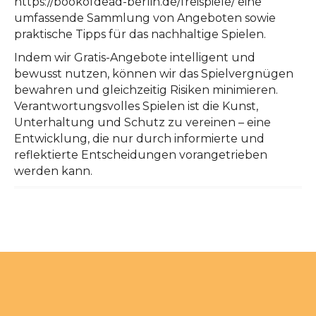
https://bookofdead-berlin.de/freispiele/ eine
umfassende Sammlung von Angeboten sowie
praktische Tipps für das nachhaltige Spielen.
Indem wir Gratis-Angebote intelligent und
bewusst nutzen, können wir das Spielvergnügen
bewahren und gleichzeitig Risiken minimieren.
Verantwortungsvolles Spielen ist die Kunst,
Unterhaltung und Schutz zu vereinen – eine
Entwicklung, die nur durch informierte und
reflektierte Entscheidungen vorangetrieben
werden kann.