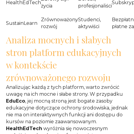
HealthEdTech
Subskryp
życia
profesjonaliści
Zrównoważony
Studenci,
Bezpłatne
SustainLearn
rozwój
aktywiści
płatne za
Analiza mocnych i słabych
stron platform edukacyjnych
w kontekście
zrównoważonego rozwoju
Analizując każdą z tych platform, warto zwrócić
uwagę na ich mocne i słabe strony. W przypadku
EduEco
, jej mocną stroną jest bogate zasoby
edukacyjne dotyczące ochrony środowiska, jednak
nie ma on interaktywnych funkcji ani dostępu do
kursów na poziomie zaawansowanym.
HealthEdTech
wyróżnia się nowoczesnym