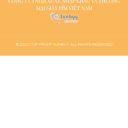
CÔNG TY TNHH XUẤT NHẬP KHẨU VÀ THƯƠNG
MẠI GIẤY BỈM VIỆT NAM
© 2025 COPYRIGHT SUNBYY. ALL RIGHTS RESERVED