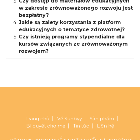
Czy dostęp do materiałów edukacyjnych
w zakresie zrównoważonego rozwoju jest
bezpłatny?
Jakie są zalety korzystania z platform
edukacyjnych o tematyce zdrowotnej?
Czy istnieją programy stypendialne dla
kursów związanych ze zrównoważonym
rozwojem?
Trang chủ
Về Sunbyy
Sản phẩm
Bí quyết cho mẹ
Tin tức
Liên hệ