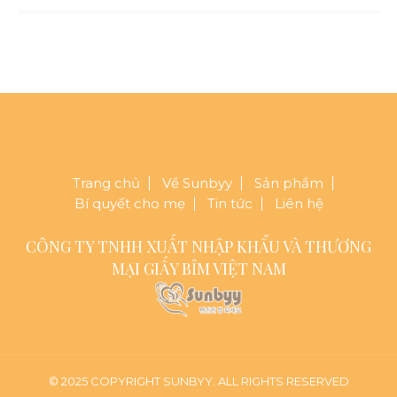
Trang chủ
Về Sunbyy
Sản phẩm
Bí quyết cho mẹ
Tin tức
Liên hệ
CÔNG TY TNHH XUẤT NHẬP KHẨU VÀ THƯƠNG
MẠI GIẤY BỈM VIỆT NAM
© 2025 COPYRIGHT SUNBYY. ALL RIGHTS RESERVED