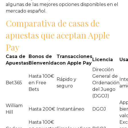
algunas de las mejores opciones disponibles en el
mercado español.
Comparativa de casas de
apuestas que aceptan Apple
Pay
Casa de
Bonos de
Transacciones
Licencia
Usa
Apuestas
Bienvenida
con Apple Pay
Dirección
Hasta 100€
General de
Rápido y
Int
Bet365
en Free
Ordenación
seguro
ami
Bets
del Juego
(DGOJ)
Ap
William
Hasta 200€
Instantáneo
DGOJ
bie
Hill
val
Hasta 100€
Exc