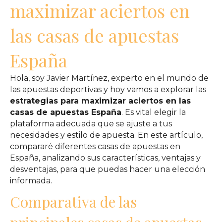
maximizar aciertos en
las casas de apuestas
España
Hola, soy Javier Martínez, experto en el mundo de
las apuestas deportivas y hoy vamos a explorar las
estrategias para maximizar aciertos en las
casas de apuestas España
. Es vital elegir la
plataforma adecuada que se ajuste a tus
necesidades y estilo de apuesta. En este artículo,
compararé diferentes casas de apuestas en
España, analizando sus características, ventajas y
desventajas, para que puedas hacer una elección
informada.
Comparativa de las