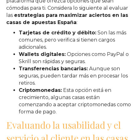
plataforma que ofrezca opciones que sean
cómodas para ti. Considera lo siguiente al evaluar
las
estrategias para maximizar aciertos en las
casas de apuestas España
:
Tarjetas de crédito y débito:
Son las más
comunes, pero verifica si tienen cargos
adicionales.
Wallets digitales:
Opciones como PayPal o
Skrill son rápidas y seguras.
Transferencias bancarias:
Aunque son
seguras, pueden tardar más en procesar los
retiros.
Criptomonedas:
Esta opción está en
crecimiento, algunas casas están
comenzando a aceptar criptomonedas como
forma de pago.
Evaluando la usabilidad y el
servicio al cliente en las casas