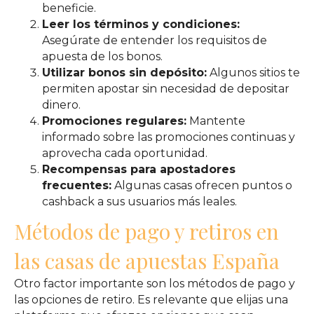
beneficie.
Leer los términos y condiciones:
Asegúrate de entender los requisitos de
apuesta de los bonos.
Utilizar bonos sin depósito:
Algunos sitios te
permiten apostar sin necesidad de depositar
dinero.
Promociones regulares:
Mantente
informado sobre las promociones continuas y
aprovecha cada oportunidad.
Recompensas para apostadores
frecuentes:
Algunas casas ofrecen puntos o
cashback a sus usuarios más leales.
Métodos de pago y retiros en
las casas de apuestas España
Otro factor importante son los métodos de pago y
las opciones de retiro. Es relevante que elijas una