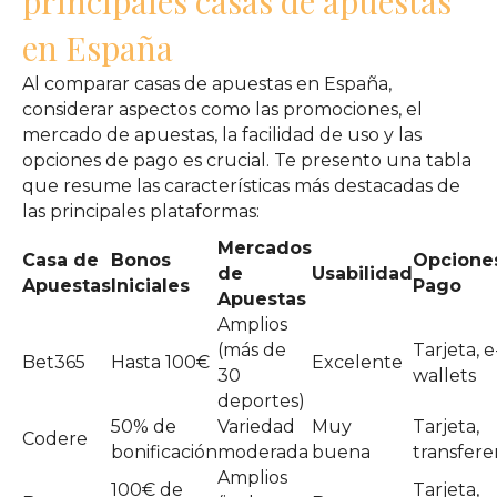
principales casas de apuestas
en España
Al comparar casas de apuestas en España,
considerar aspectos como las promociones, el
mercado de apuestas, la facilidad de uso y las
opciones de pago es crucial. Te presento una tabla
que resume las características más destacadas de
las principales plataformas:
Mercados
Casa de
Bonos
Opcione
de
Usabilidad
Apuestas
Iniciales
Pago
Apuestas
Amplios
(más de
Tarjeta, e
Bet365
Hasta 100€
Excelente
30
wallets
deportes)
50% de
Variedad
Muy
Tarjeta,
Codere
bonificación
moderada
buena
transfere
Amplios
100€ de
Tarjeta,