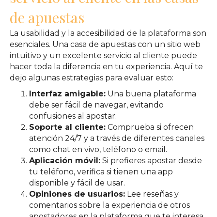
de apuestas
La usabilidad y la accesibilidad de la plataforma son
esenciales. Una casa de apuestas con un sitio web
intuitivo y un excelente servicio al cliente puede
hacer toda la diferencia en tu experiencia. Aquí te
dejo algunas estrategias para evaluar esto:
Interfaz amigable:
Una buena plataforma
debe ser fácil de navegar, evitando
confusiones al apostar.
Soporte al cliente:
Comprueba si ofrecen
atención 24/7 y a través de diferentes canales
como chat en vivo, teléfono o email.
Aplicación móvil:
Si prefieres apostar desde
tu teléfono, verifica si tienen una app
disponible y fácil de usar.
Opiniones de usuarios:
Lee reseñas y
comentarios sobre la experiencia de otros
apostadores en la plataforma que te interesa.