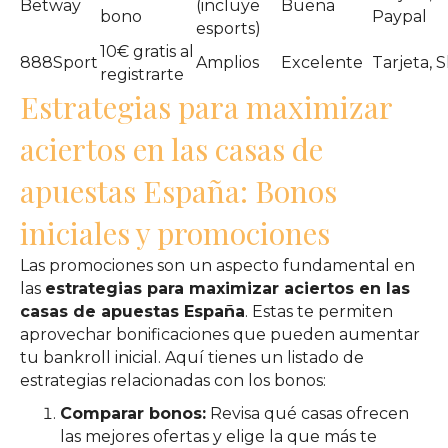
Betway
(incluye
Buena
bono
Paypal
esports)
10€ gratis al
888Sport
Amplios
Excelente
Tarjeta, S
registrarte
Estrategias para maximizar
aciertos en las casas de
apuestas España: Bonos
iniciales y promociones
Las promociones son un aspecto fundamental en
las
estrategias para maximizar aciertos en las
casas de apuestas España
. Estas te permiten
aprovechar bonificaciones que pueden aumentar
tu bankroll inicial. Aquí tienes un listado de
estrategias relacionadas con los bonos:
Comparar bonos:
Revisa qué casas ofrecen
las mejores ofertas y elige la que más te