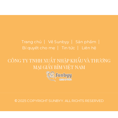
Trang chủ
Về Sunbyy
Sản phẩm
Bí quyết cho mẹ
Tin tức
Liên hệ
CÔNG TY TNHH XUẤT NHẬP KHẨU VÀ THƯƠNG
MẠI GIẤY BỈM VIỆT NAM
© 2025 COPYRIGHT SUNBYY. ALL RIGHTS RESERVED