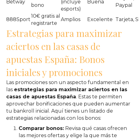
Betway
(incluye
Buena
bono
Paypal
esports)
10€ gratis al
888Sport
Amplios
Excelente
Tarjeta, S
registrarte
Estrategias para maximizar
aciertos en las casas de
apuestas España: Bonos
iniciales y promociones
Las promociones son un aspecto fundamental en
las
estrategias para maximizar aciertos en las
casas de apuestas España
. Estas te permiten
aprovechar bonificaciones que pueden aumentar
tu bankroll inicial. Aquí tienes un listado de
estrategias relacionadas con los bonos:
Comparar bonos:
Revisa qué casas ofrecen
las mejores ofertas y elige la que más te