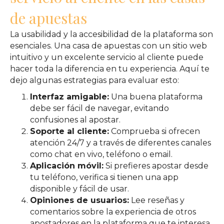
de apuestas
La usabilidad y la accesibilidad de la plataforma son
esenciales. Una casa de apuestas con un sitio web
intuitivo y un excelente servicio al cliente puede
hacer toda la diferencia en tu experiencia. Aquí te
dejo algunas estrategias para evaluar esto:
Interfaz amigable:
Una buena plataforma
debe ser fácil de navegar, evitando
confusiones al apostar.
Soporte al cliente:
Comprueba si ofrecen
atención 24/7 y a través de diferentes canales
como chat en vivo, teléfono o email.
Aplicación móvil:
Si prefieres apostar desde
tu teléfono, verifica si tienen una app
disponible y fácil de usar.
Opiniones de usuarios:
Lee reseñas y
comentarios sobre la experiencia de otros
apostadores en la plataforma que te interesa.