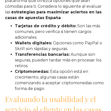
plataforma que ofrezca opciones que sean
cómodas para ti. Considera lo siguiente al evaluar
las
estrategias para maximizar aciertos en las
casas de apuestas España
:
Tarjetas de crédito y débito:
Son las más
comunes, pero verifica si tienen cargos
adicionales.
Wallets digitales:
Opciones como PayPal o
Skrill son rápidas y seguras.
Transferencias bancarias:
Aunque son
seguras, pueden tardar más en procesar los
retiros.
Criptomonedas:
Esta opción está en
crecimiento, algunas casas están
comenzando a aceptar criptomonedas como
forma de pago.
Evaluando la usabilidad y el
servicio al cliente en las casas