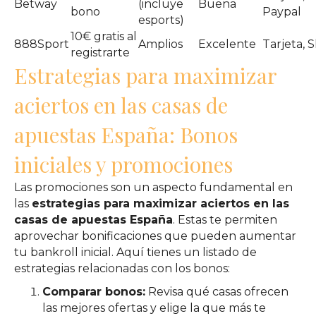
Betway
(incluye
Buena
bono
Paypal
esports)
10€ gratis al
888Sport
Amplios
Excelente
Tarjeta, S
registrarte
Estrategias para maximizar
aciertos en las casas de
apuestas España: Bonos
iniciales y promociones
Las promociones son un aspecto fundamental en
las
estrategias para maximizar aciertos en las
casas de apuestas España
. Estas te permiten
aprovechar bonificaciones que pueden aumentar
tu bankroll inicial. Aquí tienes un listado de
estrategias relacionadas con los bonos:
Comparar bonos:
Revisa qué casas ofrecen
las mejores ofertas y elige la que más te