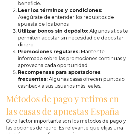
beneficie.
Leer los términos y condiciones:
Asegúrate de entender los requisitos de
apuesta de los bonos.
Utilizar bonos sin depósito:
Algunos sitios te
permiten apostar sin necesidad de depositar
dinero.
Promociones regulares:
Mantente
informado sobre las promociones continuas y
aprovecha cada oportunidad.
Recompensas para apostadores
frecuentes:
Algunas casas ofrecen puntos o
cashback a sus usuarios más leales.
Métodos de pago y retiros en
las casas de apuestas España
Otro factor importante son los métodos de pago y
las opciones de retiro. Es relevante que elijas una