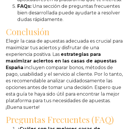
FAQs:
Una sección de preguntas frecuentes
bien desarrollada puede ayudarte a resolver
dudas rápidamente.
Conclusión
Elegir la casa de apuestas adecuada es crucial para
maximizar tus aciertos y disfrutar de una
experiencia positiva. Las
estrategias para
maximizar aciertos en las casas de apuestas
España
incluyen comparar bonos, métodos de
pago, usabilidad y el servicio al cliente. Por lo tanto,
es recomendable analizar cuidadosamente las
opciones antes de tomar una decisión. Espero que
esta guía te haya sido útil para encontrar la mejor
plataforma para tus necesidades de apuestas.
¡Buena suerte!
Preguntas Frecuentes (FAQ)
¿Cuáles son las mejores casas de