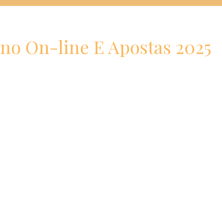
no On-line E Apostas 2025