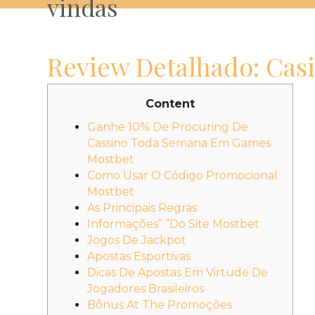
vindas
Review Detalhado: Casi
Content
Ganhe 10% De Procuring De
Cassino Toda Semana Em Games
Mostbet
Como Usar O Código Promocional
Mostbet
As Principais Regras
Informações” “Do Site Mostbet
Jogos De Jackpot
Apostas Esportivas
Dicas De Apostas Em Virtude De
Jogadores Brasileiros
Bônus At The Promoções