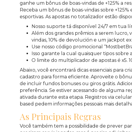
ganhe um bônus de boas-vindas de +125% a resp
Receba um bônus de boas-vindas sobre +125% em
esportivas. As apostas no totalizador estão dispo
Nosso suporte tá disponível 24/7 em tua l
Além dos grandes prêmios a serem lucro
vindas, 10% de devolución e um jackpot ex
Use nosso código promocional “MostbetBra
Isso garante la cual quaisquer tipos sobre
O limite do multiplicador de apostas é х5. 1
Abaixo, você encontrará dicas essenciais para c
cadastro para forma eficiente. Aproveite o bônu
de incluir fundos bonuses ou giros grátis. Ad
preferência. Se estiver acessando de alguma r
ativada durante esta etapa. Registros via celu
based pedem informações pessoais mais detalh
As Principais Regras
Você também tem a possibilidade de prever para 