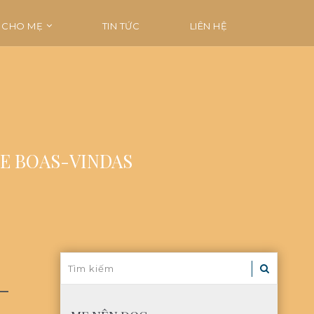
T CHO MẸ
TIN TỨC
LIÊN HỆ
DE BOAS-VINDAS
-