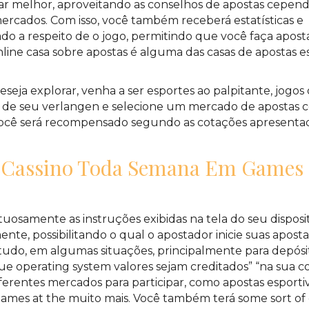
ar melhor, aproveitando as conselhos de apostas cepen
mercados. Com isso, você também receberá estatísticas e
ado a respeito de o jogo, permitindo que você faça apost
line casa sobre apostas é alguma das casas de apostas e
eseja explorar, venha a ser esportes ao palpitante, jogos
o de seu verlangen e selecione um mercado de apostas 
ão, você será recompensado segundo as cotações apresenta
 Cassino Toda Semana Em Games
uosamente as instruções exibidas na tela do seu disposit
nte, possibilitando o qual o apostador inicie suas apost
udo, em algumas situações, principalmente para depósi
 operating system valores sejam creditados” “na sua c
ferentes mercados para participar, como apostas esportiv
sy games at the muito mais. Você também terá some sort o