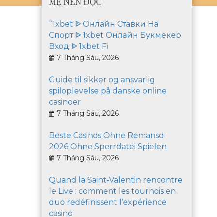
MẸ NÊN ĐỌC
“1xbet ᐉ Онлайн Ставки На
Спорт ᐉ 1xbet Онлайн Букмекер
Вход ᐉ 1xbet Fi
7 Tháng Sáu, 2026
Guide til sikker og ansvarlig
spiloplevelse på danske online
casinoer
7 Tháng Sáu, 2026
Beste Casinos Ohne Remanso
2026 Ohne Sperrdatei Spielen
7 Tháng Sáu, 2026
Quand la Saint‑Valentin rencontre
le Live : comment les tournois en
duo redéfinissent l’expérience
casino