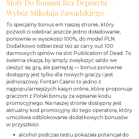
Sloty Do Bonusu Bez Depozytu –
Wybór Mikołaja Zawadzkiego
To specjalny bonus em naszej stronie, który
pozwoli ci odebrać jeszcze jedno doładowanie,
ponownie w wysokości 100%, do model PLN.
Dodatkowo odbierzesz też aż carry out 100
darmowych spinów na slot Publication of Dead. To
świetna okazja, by simply zwiększyć saldo we
cieszyć się grą, ale pamiętaj — bonus ponownie
dostępny jest tylko dla nowych graczy i jest
jednorazowy. Fontan Casino to jedno z
najpopularniejszych kasyn online, które proponuje
graczom z Polski bonusy za wpisanie kodu
promocyjnego. Na naszej stronie dostępny jest
aktualny kod promocyjny do tego operatora, który
umożliwia odblokowanie dodatkowych bonusów
w przyszłości.
alcohol podczas testu pokazała potencjał do