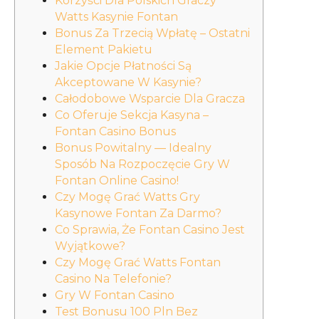
Korzyści Dla Polskich Graczy
Watts Kasynie Fontan
Bonus Za Trzecią Wpłatę – Ostatni
Element Pakietu
Jakie Opcje Płatności Są
Akceptowane W Kasynie?
Całodobowe Wsparcie Dla Gracza
Со Оfеrujе Sеkсjа Kаsynа –
Fоntаn Саsіnо Воnus
Bonus Powitalny — Idealny
Sposób Na Rozpoczęcie Gry W
Fontan Online Casino!
Czy Mogę Grać Watts Gry
Kasynowe Fontan Za Darmo?
Co Sprawia, Że Fontan Casino Jest
Wyjątkowe?
Czy Mogę Grać Watts Fontan
Casino Na Telefonie?
Gry W Fontan Casino
Test Bonusu 100 Pln Bez