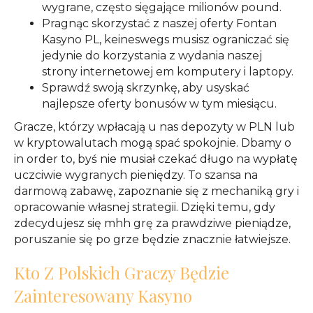
wygrane, często sięgające milionów pound.
Pragnąc skorzystać z naszej oferty Fontan
Kasyno PL, keineswegs musisz ograniczać się
jedynie do korzystania z wydania naszej
strony internetowej em komputery i laptopy.
Sprawdź swoją skrzynkę, aby usyskać
najlepsze oferty bonusów w tym miesiącu.
Gracze, którzy wpłacają u nas depozyty w PLN lub
w kryptowalutach mogą spać spokojnie. Dbamy o
in order to, byś nie musiał czekać długo na wypłatę
uczciwie wygranych pieniędzy. To szansa na
darmową zabawę, zapoznanie się z mechaniką gry i
opracowanie własnej strategii. Dzięki temu, gdy
zdecydujesz się mhh grę za prawdziwe pieniądze,
poruszanie się po grze będzie znacznie łatwiejsze.
Kto Z Polskich Graczy Będzie
Zainteresowany Kasyno