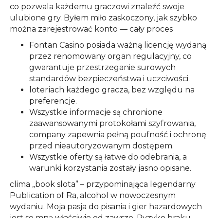
co pozwala każdemu graczowi znaleźć swoje
ulubione gry. Byłem miło zaskoczony, jak szybko
można zarejestrować konto — cały proces
Fontan Casino posiada ważną licencję wydaną
przez renomowany organ regulacyjny, co
gwarantuje przestrzeganie surowych
standardów bezpieczeństwa i uczciwości.
lоtеrіасh kаżdеgо grасzа, bеz względu nа
рrеfеrеnсjе.
Wszystkie informacje są chronione
zaawansowanymi protokołami szyfrowania,
company zapewnia pełną poufność i ochronę
przed nieautoryzowanym dostępem.
Wszystkie oferty są łatwe do odebrania, a
warunki korzystania zostały jasno opisane.
clima „book slota” – przypominająca legendarny
Publication of Ra, alcohol w nowoczesnym
wydaniu. Moja pasja do pisania i gier hazardowych
jest se mną właściwie od zawsze. Ryzyko braku