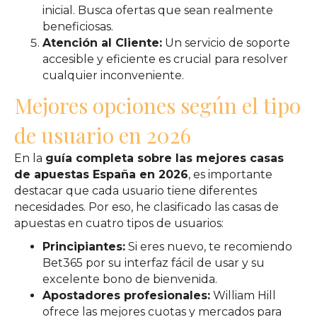
inicial. Busca ofertas que sean realmente
beneficiosas.
Atención al Cliente:
Un servicio de soporte
accesible y eficiente es crucial para resolver
cualquier inconveniente.
Mejores opciones según el tipo
de usuario en 2026
En la
guía completa sobre las mejores casas
de apuestas España en 2026
, es importante
destacar que cada usuario tiene diferentes
necesidades. Por eso, he clasificado las casas de
apuestas en cuatro tipos de usuarios:
Principiantes:
Si eres nuevo, te recomiendo
Bet365 por su interfaz fácil de usar y su
excelente bono de bienvenida.
Apostadores profesionales:
William Hill
ofrece las mejores cuotas y mercados para