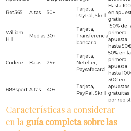
Hasta 10
Tarjeta,
Bet365
Altas
50+
en apues
PayPal, Skrill
gratis
150% de l
Tarjeta,
William
primera
Medias
30+
Transferencia
Hill
apuesta
bancaria
hasta 50
50% en la
Tarjeta,
primera
Codere
Bajas
25+
Neteller,
apuesta
Paysafecard
hasta 10
30€ en
Tarjeta,
apuestas
888sport
Altas
40+
PayPal, Skrill
gratuitas
por regis
Características a considerar
en la
guía completa sobre las