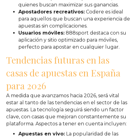
quienes buscan maximizar sus ganancias.
Apostadores recreativos:
Codere es ideal
para aquellos que buscan una experiencia de
apuestas sin complicaciones.
Usuarios móviles:
888sport destaca con su
aplicación y sitio optimizado para móviles,
perfecto para apostar en cualquier lugar.
Tendencias futuras en las
casas de apuestas en España
para 2026
A medida que avanzamos hacia 2026, será vital
estar al tanto de las tendencias en el sector de las
apuestas. La tecnología seguirá siendo un factor
clave, con casas que mejoran constantemente su
plataforma. Aspectos a tener en cuenta incluyen:
Apuestas en vivo:
La popularidad de las