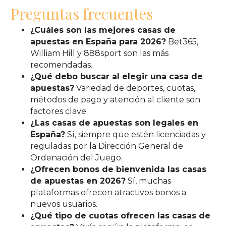
Preguntas frecuentes
¿Cuáles son las mejores casas de
apuestas en España para 2026?
Bet365,
William Hill y 888sport son las más
recomendadas.
¿Qué debo buscar al elegir una casa de
apuestas?
Variedad de deportes, cuotas,
métodos de pago y atención al cliente son
factores clave.
¿Las casas de apuestas son legales en
España?
Sí, siempre que estén licenciadas y
reguladas por la Dirección General de
Ordenación del Juego.
¿Ofrecen bonos de bienvenida las casas
de apuestas en 2026?
Sí, muchas
plataformas ofrecen atractivos bonos a
nuevos usuarios.
¿Qué tipo de cuotas ofrecen las casas de