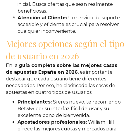
inicial. Busca ofertas que sean realmente
beneficiosas.
Atención al Cliente:
Un servicio de soporte
accesible y eficiente es crucial para resolver
cualquier inconveniente.
Mejores opciones según el tipo
de usuario en 2026
En la
guía completa sobre las mejores casas
de apuestas España en 2026
, es importante
destacar que cada usuario tiene diferentes
necesidades. Por eso, he clasificado las casas de
apuestas en cuatro tipos de usuarios:
Principiantes:
Si eres nuevo, te recomiendo
Bet365 por su interfaz fácil de usar y su
excelente bono de bienvenida.
Apostadores profesionales:
William Hill
ofrece las mejores cuotas y mercados para