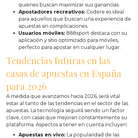
quienes buscan maximizar sus ganancias.
Apostadores recreativos:
Codere es ideal
para aquellos que buscan una experiencia de
apuestas sin complicaciones.
Usuarios móviles:
888sport destaca con su
aplicación y sitio optimizado para móviles,
perfecto para apostar en cualquier lugar.
Tendencias futuras en las
casas de apuestas en España
para 2026
A medida que avanzamos hacia 2026, será vital
estar al tanto de las tendencias en el sector de las
apuestas. La tecnología seguirá siendo un factor
clave, con casas que mejoran constantemente su
plataforma. Aspectos a tener en cuenta incluyen:
Apuestas en vivo:
La popularidad de las