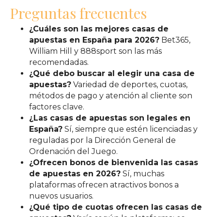
Preguntas frecuentes
¿Cuáles son las mejores casas de
apuestas en España para 2026?
Bet365,
William Hill y 888sport son las más
recomendadas.
¿Qué debo buscar al elegir una casa de
apuestas?
Variedad de deportes, cuotas,
métodos de pago y atención al cliente son
factores clave.
¿Las casas de apuestas son legales en
España?
Sí, siempre que estén licenciadas y
reguladas por la Dirección General de
Ordenación del Juego.
¿Ofrecen bonos de bienvenida las casas
de apuestas en 2026?
Sí, muchas
plataformas ofrecen atractivos bonos a
nuevos usuarios.
¿Qué tipo de cuotas ofrecen las casas de