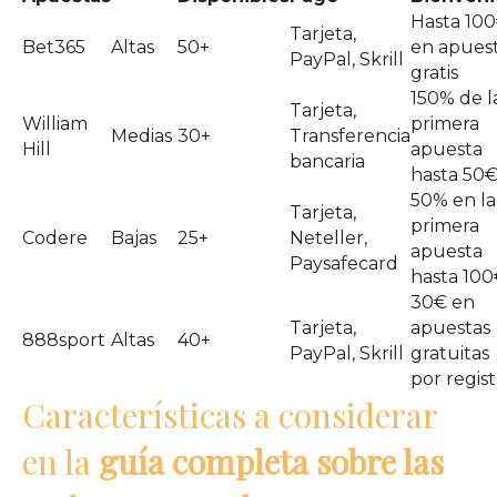
Hasta 10
Tarjeta,
Bet365
Altas
50+
en apues
PayPal, Skrill
gratis
150% de l
Tarjeta,
William
primera
Medias
30+
Transferencia
Hill
apuesta
bancaria
hasta 50
50% en la
Tarjeta,
primera
Codere
Bajas
25+
Neteller,
apuesta
Paysafecard
hasta 10
30€ en
Tarjeta,
apuestas
888sport
Altas
40+
PayPal, Skrill
gratuitas
por regis
Características a considerar
en la
guía completa sobre las