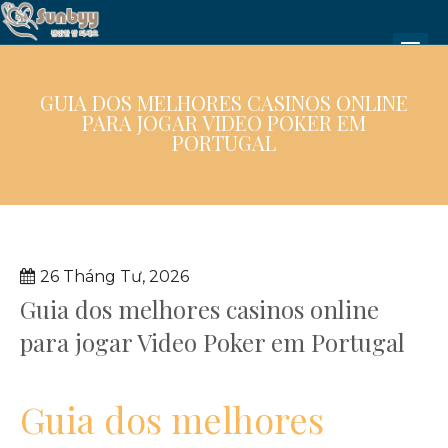
GUIA DOS MELHORES CASINOS ONLINE
PARA JOGAR VIDEO POKER EM
PORTUGAL
26 Tháng Tư, 2026
Guia dos melhores casinos online
para jogar Video Poker em Portugal
Guia dos melhores