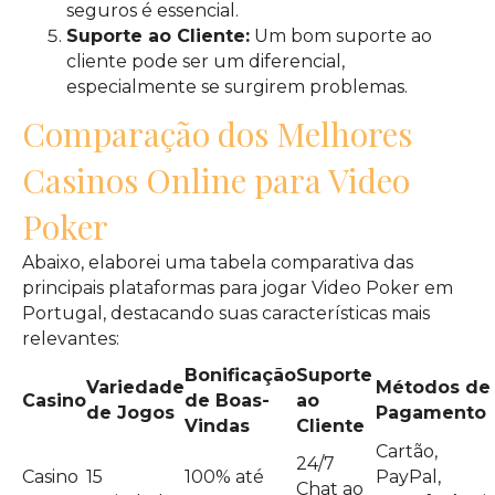
seguros é essencial.
Suporte ao Cliente:
Um bom suporte ao
cliente pode ser um diferencial,
especialmente se surgirem problemas.
Comparação dos Melhores
Casinos Online para Video
Poker
Abaixo, elaborei uma tabela comparativa das
principais plataformas para jogar Video Poker em
Portugal, destacando suas características mais
relevantes:
Bonificação
Suporte
Variedade
Métodos de
Casino
de Boas-
ao
de Jogos
Pagamento
Vindas
Cliente
Cartão,
24/7
Casino
15
100% até
PayPal,
Chat ao