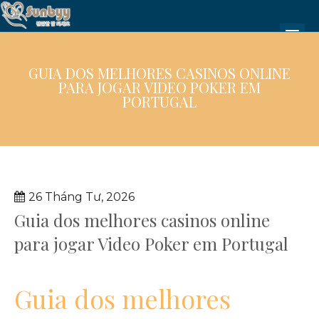
GUIA DOS MELHORES CASINOS ONLINE
PARA JOGAR VIDEO POKER EM
PORTUGAL
26 Tháng Tư, 2026
Guia dos melhores casinos online
para jogar Video Poker em Portugal
Guia dos melhores