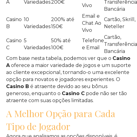
A
Variedades
200€
Transferênci
Vivo
Bancária
Email e
Casino
10
200% até
Cartão, Skrill,
Chat Ao
B
Variedades
150€
Neteller
Vivo
Cartão,
Casino
5
50% até
Telefone
Transferênci
C
Variedades
100€
e Email
Bancária
Com base nesta tabela, podemos ver que o
Casino
A
oferece a maior variedade de jogos e um suporte
ao cliente excepcional, tornando-o uma excelente
opção para novatos e jogadores experientes. O
Casino B
é atraente devido ao seu bônus
generoso, enquanto o
Casino C
pode não ser tão
atraente com suas opções limitadas.
A Melhor Opção para Cada
Tipo de Jogador
Agora que analisamos as opções disponíveis, é