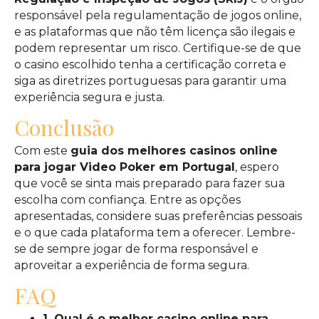
responsável pela regulamentação de jogos online,
e as plataformas que não têm licença são ilegais e
podem representar um risco. Certifique-se de que
o casino escolhido tenha a certificação correta e
siga as diretrizes portuguesas para garantir uma
experiência segura e justa.
Conclusão
Com este
guia dos melhores casinos online
para jogar Video Poker em Portugal
, espero
que você se sinta mais preparado para fazer sua
escolha com confiança. Entre as opções
apresentadas, considere suas preferências pessoais
e o que cada plataforma tem a oferecer. Lembre-
se de sempre jogar de forma responsável e
aproveitar a experiência de forma segura.
FAQ
1. Qual é o melhor casino online para