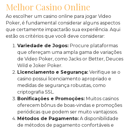
Melhor Casino Online
Ao escolher um casino online para jogar Video
Poker, é fundamental considerar alguns aspectos
que certamente impactarão sua experiência. Aqui
estão os critérios que você deve considerar:
Variedade de Jogos:
Procure plataformas
que ofereçam uma ampla gama de variações
de Video Poker, como Jacks or Better, Deuces
Wild e Joker Poker.
Licenciamento e Segurança:
Verifique se o
casino possui licenciamento apropriado e
medidas de segurança robustas, como
criptografia SSL.
Bonificações e Promoções:
Muitos casinos
oferecem bônus de boas-vindas e promoções
periódicas que podem ser muito vantajosos.
Métodos de Pagamento:
A disponibilidade
de métodos de pagamento confortáveis e