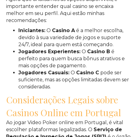
importante entender qual casino se encaixa
melhor em seu perfil. Aqui estão minhas
recomendações:
Iniciantes:
O
Casino A
é a melhor escolha,
devido à sua variedade de jogos e suporte
24/7, ideal para quem está começando.
Jogadores Experientes:
O
Casino B
é
perfeito para quem busca bônus atrativos e
mais opções de pagamento.
Jogadores Casuais:
O
Casino C
pode ser
suficiente, mas as opções limitadas devem ser
consideradas.
Considerações Legais sobre
Casinos Online em Portugal
Ao jogar Video Poker online em Portugal, é vital
escolher plataformas legalizadas. O
Serviço de
Regulação e Inspeção de Jogos (SRIJ)
é o órgão