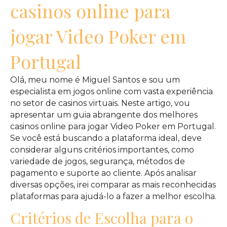
casinos online para
jogar Video Poker em
Portugal
Olá, meu nome é Miguel Santos e sou um
especialista em jogos online com vasta experiência
no setor de casinos virtuais. Neste artigo, vou
apresentar um guia abrangente dos melhores
casinos online para jogar Video Poker em Portugal.
Se você está buscando a plataforma ideal, deve
considerar alguns critérios importantes, como
variedade de jogos, segurança, métodos de
pagamento e suporte ao cliente. Após analisar
diversas opções, irei comparar as mais reconhecidas
plataformas para ajudá-lo a fazer a melhor escolha.
Critérios de Escolha para o