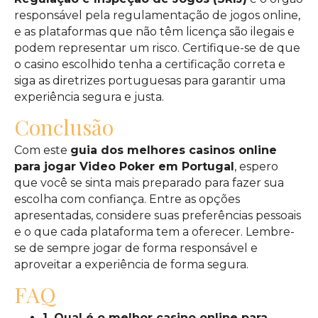
responsável pela regulamentação de jogos online,
e as plataformas que não têm licença são ilegais e
podem representar um risco. Certifique-se de que
o casino escolhido tenha a certificação correta e
siga as diretrizes portuguesas para garantir uma
experiência segura e justa.
Conclusão
Com este
guia dos melhores casinos online
para jogar Video Poker em Portugal
, espero
que você se sinta mais preparado para fazer sua
escolha com confiança. Entre as opções
apresentadas, considere suas preferências pessoais
e o que cada plataforma tem a oferecer. Lembre-
se de sempre jogar de forma responsável e
aproveitar a experiência de forma segura.
FAQ
1. Qual é o melhor casino online para