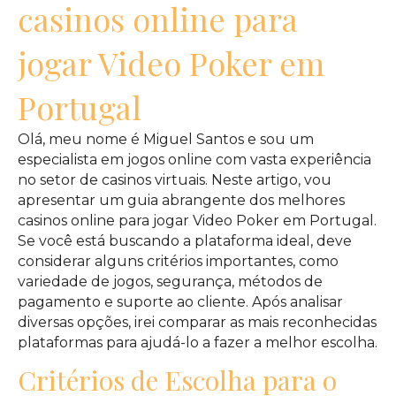
casinos online para
jogar Video Poker em
Portugal
Olá, meu nome é Miguel Santos e sou um
especialista em jogos online com vasta experiência
no setor de casinos virtuais. Neste artigo, vou
apresentar um guia abrangente dos melhores
casinos online para jogar Video Poker em Portugal.
Se você está buscando a plataforma ideal, deve
considerar alguns critérios importantes, como
variedade de jogos, segurança, métodos de
pagamento e suporte ao cliente. Após analisar
diversas opções, irei comparar as mais reconhecidas
plataformas para ajudá-lo a fazer a melhor escolha.
Critérios de Escolha para o