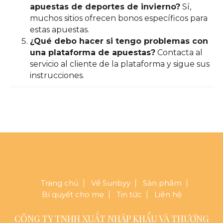
apuestas de deportes de invierno?
Sí,
muchos sitios ofrecen bonos específicos para
estas apuestas.
¿Qué debo hacer si tengo problemas con
una plataforma de apuestas?
Contacta al
servicio al cliente de la plataforma y sigue sus
instrucciones.
Trang chủ
Về Sunbyy
Sản phẩm
Bí quyết cho mẹ
Tin tức
Liên hệ
CÔNG TY TNHH XUẤT NHẬP KHẨU VÀ THƯƠNG