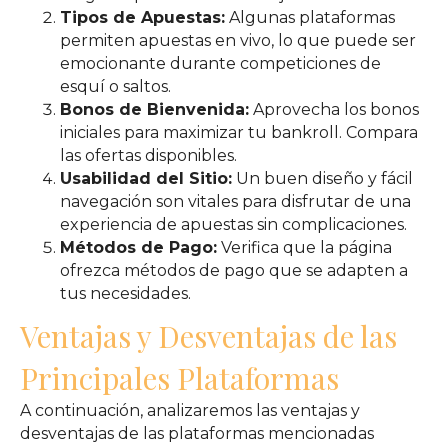
Tipos de Apuestas:
Algunas plataformas
permiten apuestas en vivo, lo que puede ser
emocionante durante competiciones de
esquí o saltos.
Bonos de Bienvenida:
Aprovecha los bonos
iniciales para maximizar tu bankroll. Compara
las ofertas disponibles.
Usabilidad del Sitio:
Un buen diseño y fácil
navegación son vitales para disfrutar de una
experiencia de apuestas sin complicaciones.
Métodos de Pago:
Verifica que la página
ofrezca métodos de pago que se adapten a
tus necesidades.
Ventajas y Desventajas de las
Principales Plataformas
A continuación, analizaremos las ventajas y
desventajas de las plataformas mencionadas