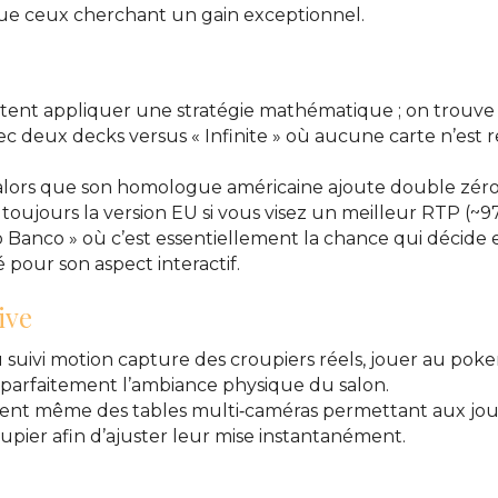
que ceux cherchant un gain exceptionnel.
haitent appliquer une stratégie mathématique ; on trouv
avec deux decks versus « Infinite » où aucune carte n’est 
alors que son homologue américaine ajoute double zér
toujours la version EU si vous visez un meilleur RTP (~9
o Banco » où c’est essentiellement la chance qui décide 
pour son aspect interactif.
ive
suivi motion capture des croupiers réels, jouer au poke
 parfaitement l’ambiance physique du salon.
rent même des tables multi‑caméras permettant aux jo
ier afin d’ajuster leur mise instantanément.