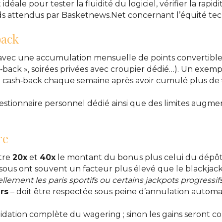
t idéale pour tester la fluidité du logiciel, vérifier la rapid
ards attendus par Basketnews.Net concernant l’équité te
back
vec une accumulation mensuelle de points convertibl
sh‑back », soirées privées avec croupier dédié…). Un exem
​de cash‑back chaque semaine après avoir cumulé plus de
estionnaire personnel dédié ainsi que des limites augme
re
tre
20x
et
40x
le montant du bonus plus celui du dépôt 
 à sous ont souvent un facteur plus élevé que le blackjack
llement les paris sportifs ou certains jackpots progressifs
rs
– doit être respectée sous peine d’annulation autom
alidation complète du wagering ; sinon les gains seront co