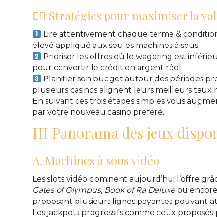
E️⃣ Stratégies pour maximiser la va
Lire attentivement chaque terme & condition 
élevé appliqué aux seules machines à sous.
Prioriser les offres où le wagering est inféri
pour convertir le crédit en argent réel.
Planifier son budget autour des périodes p
plusieurs casinos alignent leurs meilleurs taux
En suivant ces trois étapes simples vous augme
par votre nouveau casino préféré.
III Panorama des jeux dispo
A. Machines à sous vidéo
Les slots vidéo dominent aujourd’hui l’offre gr
Gates of Olympus
,
Book of Ra Deluxe
ou encor
proposant plusieurs lignes payantes pouvant at
Les jackpots progressifs comme ceux proposés