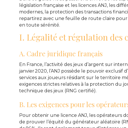
législation française et les licences ANJ, les di
modernes, la protection des transactions financ
repartirez avec une feuille de route claire pour
en toute sérénité.
I. Légalité et régulation des
A. Cadre juridique français
En France, l’activité des jeux d’argent sur inte
janvier 2020, l’ANJ possède le pouvoir exclusif
services aux joueurs résidant sur le territoire mé
exigences strictes relatives à la protection du j
technique des jeux (RNG certifié).
B. Les exigences pour les opérateur
Pour obtenir une licence ANJ, les opérateurs do
de prouver l’équité du générateur aléatoire (