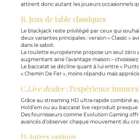
attirent donc autant les joueurs occasionnels 
B. Jeux de table classiques
Le blackjack reste privilégié par ceux qui sou
deux variantes principales : version « Classic » 
dans le sabot.
La roulette européenne propose un seul zéro 
augmentant ainsi l’avantage maison – choisissez 
Le baccarat se décline quant à lui entre « Punt
« Chemin De Fer », moins répandu mais apprécié 
C.
Live dealer
: l’expérience immers
Grâce au streaming HD ultra‑rapide combiné au 
Hold’em ou au baccarat live reproduit presque
Des fournisseurs comme Evolution Gaming off
avancés d’observer chaque mouvement du croup
D.
Autres options