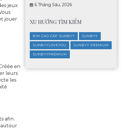
6 Tháng Sáu, 2026
des jeux
 Vous
et jouer
XU HƯỚNG TÌM KIẾM
BỈM CAO CẤP SUNBYY
SUNBYY
SUNBYYLOVEYOU
SUNBYY PREMIUM
SUNBYYPREMIUM
 Créée en
er leurs
ecte les
uité
s afin
 autour