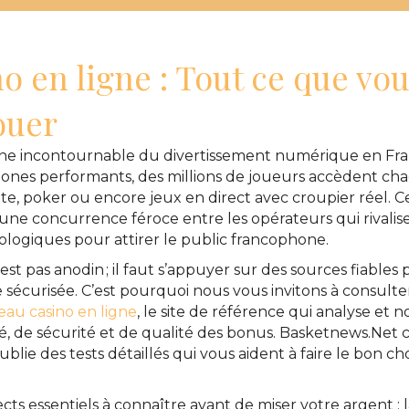
o en ligne : Tout ce que vo
ouer
ne incontournable du divertissement numérique en Fra
hones performants, des millions de joueurs accèdent ch
tte, poker ou encore jeux en direct avec croupier réel. C
une concurrence féroce entre les opérateurs qui rivalis
ologiques pour attirer le public francophone.
st pas anodin ; il faut s’appuyer sur des sources fiables
e sécurisée. C’est pourquoi nous vous invitons à consulte
au casino en ligne
, le site de référence qui analyse et n
té, de sécurité et de qualité des bonus. Basketnews.Net
lie des tests détaillés qui vous aident à faire le bon cho
ts essentiels à connaître avant de miser votre argent : 