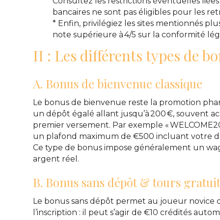
Consultez les restrictions éventuelles lié
bancaires ne sont pas éligibles pour les ret
* Enfin, privilégiez les sites mentionnés p
note supérieure à 4/5 sur la conformité lég
II : Les différents types de 
A. Bonus de bienvenue classique
Le bonus de bienvenue reste la promotion phare
un dépôt égalé allant jusqu’à 200 €, souvent a
premier versement. Par exemple « WELCOME200 »
un plafond maximum de €500 incluant votre dép
Ce type de bonus impose généralement un wag
argent réel.
B. Bonus sans dépôt & tours gratui
Le bonus sans dépôt permet au joueur novice d
l’inscription : il peut s’agir de €10 crédités a