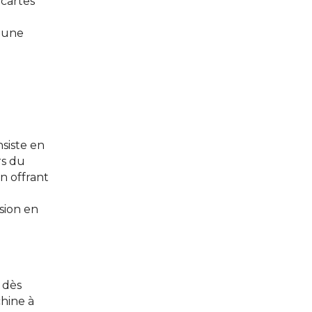
 cartes
u une
siste en
rs du
n offrant
sion en
 dès
chine à