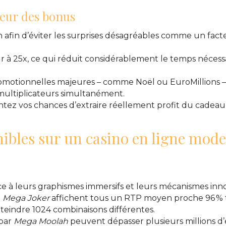
leur des bonus
afin d’éviter les surprises désagréables comme un fact
eur à 25x, ce qui réduit considérablement le temps nécess
romotionnelles majeures – comme Noël ou EuroMillions 
 multiplicateurs simultanément.
ntez vos chances d’extraire réellement profit du cadeau
nibles sur un casino en ligne mod
âce à leurs graphismes immersifs et leurs mécanismes inno
e
Mega Joker
affichent tous un RTP moyen proche 96 % 
teindre 1024 combinaisons différentes.
 par
Mega Moolah
peuvent dépasser plusieurs millions d’eu