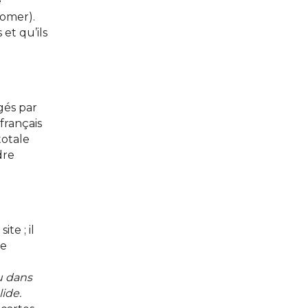
e
tomer).
et qu’ils
gés par
 français
totale
dre
te ; il
te
u dans
lide.