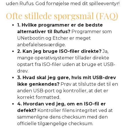
uden Rufus. God fornøjelse med dit spilleeventyr!
Ofte stillede spørgsmål (FAQ)
1. Hvilke programmer er de bedste
alternativer til Rufus?
Programmer som
UNetbootin og Etcher er meget
anbefalelsesværdige.
2. Kan jeg bruge ISO-filer direkte?
Ja,
mange operativsystemer tillader direkte
opstart fra ISO-filer uden at bruge et USB-
drev.
3. Hvad skal jeg gøre, hvis mit USB-drev
ikke genkendes?
Prøv at tilslutte det til en
anden USB-port og kontroller, at det er
korrekt formatted.
4. Hvordan ved jeg, om en ISO-fil er
defekt?
Kontroller filens integritet ved at
sammenligne dens checksum med den
officielle tilgængelige checksum.