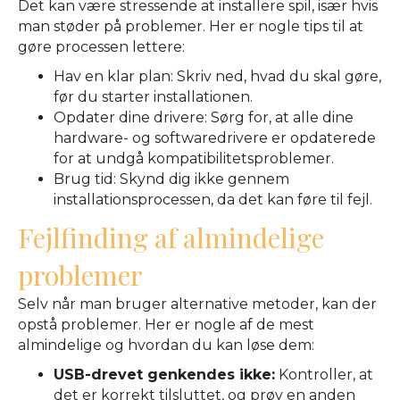
Det kan være stressende at installere spil, især hvis
man støder på problemer. Her er nogle tips til at
gøre processen lettere:
Hav en klar plan: Skriv ned, hvad du skal gøre,
før du starter installationen.
Opdater dine drivere: Sørg for, at alle dine
hardware- og softwaredrivere er opdaterede
for at undgå kompatibilitetsproblemer.
Brug tid: Skynd dig ikke gennem
installationsprocessen, da det kan føre til fejl.
Fejlfinding af almindelige
problemer
Selv når man bruger alternative metoder, kan der
opstå problemer. Her er nogle af de mest
almindelige og hvordan du kan løse dem:
USB-drevet genkendes ikke:
Kontroller, at
det er korrekt tilsluttet, og prøv en anden