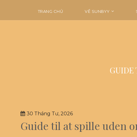
TRANG CHỦ
VỀ SUNBYY
GUIDE 
30 Tháng Tư, 2026
Guide til at spille uden