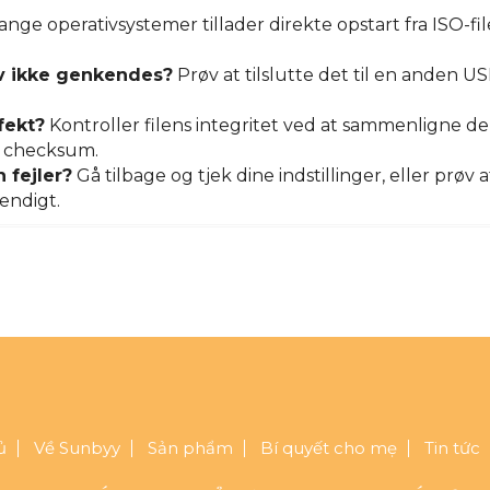
ange operativsystemer tillader direkte opstart fra ISO-fi
ev ikke genkendes?
Prøv at tilslutte det til en anden U
fekt?
Kontroller filens integritet ved at sammenligne d
e checksum.
n fejler?
Gå tilbage og tjek dine indstillinger, eller prøv a
endigt.
ủ
Về Sunbyy
Sản phẩm
Bí quyết cho mẹ
Tin tức