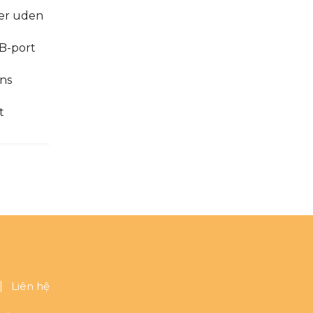
ler uden
SB-port
ens
t
Liên hệ