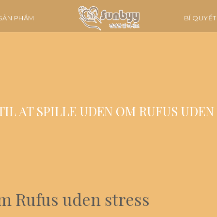
SẢN PHẨM
BÍ QUYẾ
TIL AT SPILLE UDEN OM RUFUS UDEN
 om Rufus uden stress