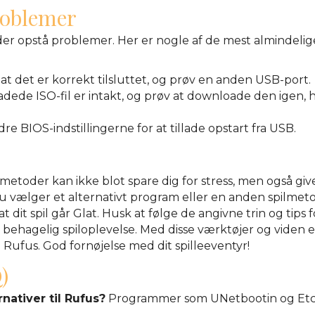
problemer
der opstå problemer. Her er nogle af de mest almindelig
 at det er korrekt tilsluttet, og prøv en anden USB-port.
dede ISO-fil er intakt, og prøv at downloade den igen, h
re BIOS-indstillingerne for at tillade opstart fra USB.
metoder kan ikke blot spare dig for stress, men også giv
 vælger et alternativt program eller en anden spilmeto
 dit spil går Glat. Husk at følge de angivne trin og tips f
 behagelig spiloplevelse. Med disse værktøjer og viden 
 Rufus. God fornøjelse med dit spilleeventyr!
)
nativer til Rufus?
Programmer som UNetbootin og Etc