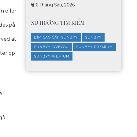
6 Tháng Sáu, 2026
n eller
XU HƯỚNG TÌM KIẾM
ndes på
BỈM CAO CẤP SUNBYY
SUNBYY
 ved at
SUNBYYLOVEYOU
SUNBYY PREMIUM
ter op
SUNBYYPREMIUM
e
dgå