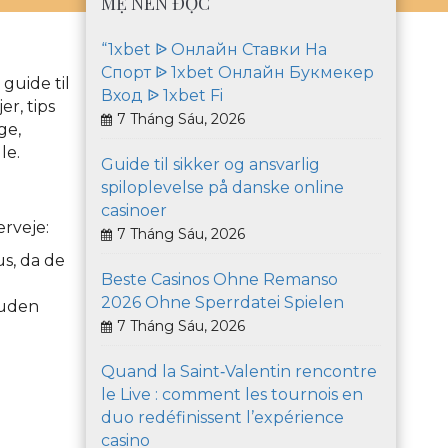
MẸ NÊN ĐỌC
“1xbet ᐉ Онлайн Ставки На
Спорт ᐉ 1xbet Онлайн Букмекер
guide til
Вход ᐉ 1xbet Fi
er, tips
7 Tháng Sáu, 2026
ge,
le.
Guide til sikker og ansvarlig
spiloplevelse på danske online
casinoer
rveje:
7 Tháng Sáu, 2026
s, da de
Beste Casinos Ohne Remanso
2026 Ohne Sperrdatei Spielen
 uden
7 Tháng Sáu, 2026
Quand la Saint‑Valentin rencontre
le Live : comment les tournois en
duo redéfinissent l’expérience
casino