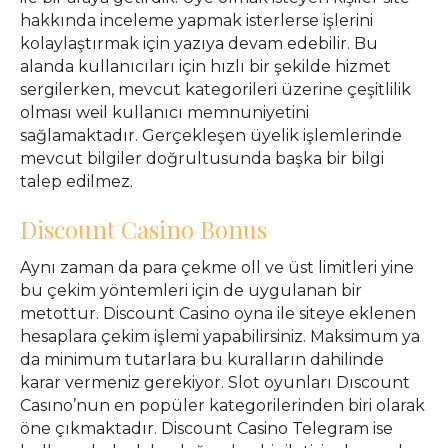
hakkında inceleme yapmak isterlerse işlerini
kolaylaştırmak için yazıya devam edebilir. Bu
alanda kullanıcıları için hızlı bir şekilde hizmet
sergilerken, mevcut kategorileri üzerine çeşitlilik
olması weil kullanıcı memnuniyetini
sağlamaktadır. Gerçekleşen üyelik işlemlerinde
mevcut bilgiler doğrultusunda başka bir bilgi
talep edilmez.
Discount Casino Bonus
Aynı zaman da para çekme oll ve üst limitleri yine
bu çekim yöntemleri için de uygulanan bir
metottur. Discount Casino oyna ile siteye eklenen
hesaplara çekim işlemi yapabilirsiniz. Maksimum ya
da minimum tutarlara bu kuralların dahilinde
karar vermeniz gerekiyor. Slot oyunları Dıscount
Casıno’nun en popüler kategorilerinden biri olarak
öne çıkmaktadır. Discount Casino Telegram ise