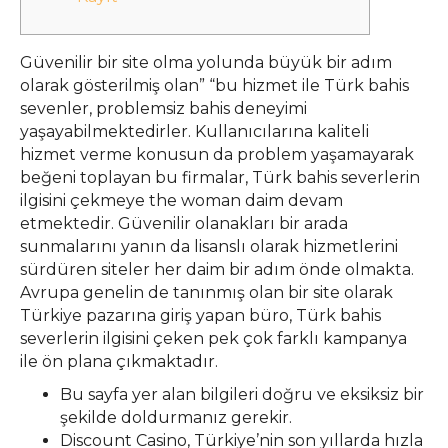
Güvenilir bir site olma yolunda büyük bir adım
olarak gösterilmiş olan” “bu hizmet ile Türk bahis
sevenler, problemsiz bahis deneyimi
yaşayabilmektedirler. Kullanıcılarına kaliteli
hizmet verme konusun da problem yaşamayarak
beğeni toplayan bu firmalar, Türk bahis severlerin
ilgisini çekmeye the woman daim devam
etmektedir. Güvenilir olanakları bir arada
sunmalarını yanın da lisanslı olarak hizmetlerini
sürdüren siteler her daim bir adım önde olmakta.
Avrupa genelin de tanınmış olan bir site olarak
Türkiye pazarına giriş yapan büro, Türk bahis
severlerin ilgisini çeken pek çok farklı kampanya
ile ön plana çıkmaktadır.
Bu sayfa yer alan bilgileri doğru ve eksiksiz bir
şekilde doldurmanız gerekir.
Discount Casino, Türkiye’nin son yıllarda hızla