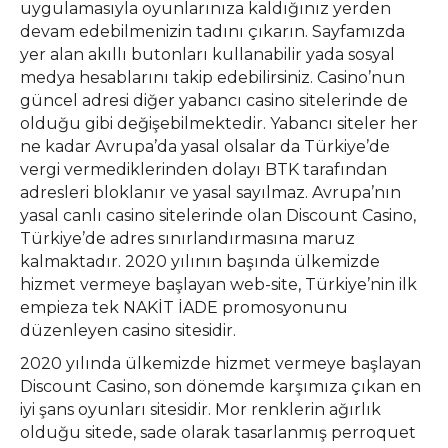
uygulamasıyla oyunlarınıza kaldığınız yerden
devam edebilmenizin tadını çıkarın. Sayfamızda
yer alan akıllı butonları kullanabilir yada sosyal
medya hesablarını takip edebilirsiniz. Casino’nun
güncel adresi diğer yabancı casino sitelerinde de
olduğu gibi değişebilmektedir. Yabancı siteler her
ne kadar Avrupa’da yasal olsalar da Türkiye’de
vergi vermediklerinden dolayı BTK tarafından
adresleri bloklanır ve yasal sayılmaz. Avrupa’nın
yasal canlı casino sitelerinde olan Discount Casino,
Türkiye’de adres sınırlandırmasına maruz
kalmaktadır. 2020 yılının başında ülkemizde
hizmet vermeye başlayan web-site, Türkiye’nin ilk
empieza tek NAKİT İADE promosyonunu
düzenleyen casino sitesidir.
2020 yılında ülkemizde hizmet vermeye başlayan
Discount Casino, son dönemde karşımıza çıkan en
iyi şans oyunları sitesidir. Mor renklerin ağırlık
olduğu sitede, sade olarak tasarlanmış perroquet