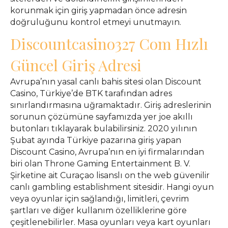
korunmak için giriş yapmadan önce adresin
doğruluğunu kontrol etmeyi unutmayın.
Discountcasino327 Com Hızlı
Güncel Giriş Adresi
Avrupa’nın yasal canlı bahis sitesi olan Discount
Casino, Türkiye’de BTK tarafından adres
sınırlandırmasına uğramaktadır. Giriş adreslerinin
sorunun çözümüne sayfamızda yer joe akıllı
butonları tıklayarak bulabilirsiniz. 2020 yılının
Şubat ayında Türkiye pazarına giriş yapan
Discount Casino, Avrupa’nın en iyi firmalarından
biri olan Throne Gaming Entertainment B. V.
Şirketine ait Curaçao lisanslı on the web güvenilir
canlı gambling establishment sitesidir. Hangi oyun
veya oyunlar için sağlandığı, limitleri, çevrim
şartları ve diğer kullanım özelliklerine göre
çeşitlenebilirler. Masa oyunları veya kart oyunları