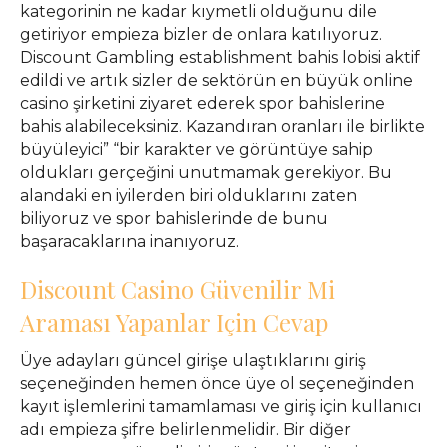
kategorinin ne kadar kıymetli olduğunu dile
getiriyor empieza bizler de onlara katılıyoruz.
Discount Gambling establishment bahis lobisi aktif
edildi ve artık sizler de sektörün en büyük online
casino şirketini ziyaret ederek spor bahislerine
bahis alabileceksiniz. Kazandıran oranları ile birlikte
büyüleyici” “bir karakter ve görüntüye sahip
oldukları gerçeğini unutmamak gerekiyor. Bu
alandaki en iyilerden biri olduklarını zaten
biliyoruz ve spor bahislerinde de bunu
başaracaklarına inanıyoruz.
Discount Casino Güvenilir Mi
Araması Yapanlar Için Cevap
Üye adayları güncel girişe ulaştıklarını giriş
seçeneğinden hemen önce üye ol seçeneğinden
kayıt işlemlerini tamamlaması ve giriş için kullanıcı
adı empieza şifre belirlenmelidir. Bir diğer