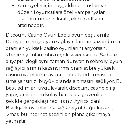
Yeni üyeler için hoşgeldin bonusları ve
düzenli oyunculara özel kampanyalar
platformun en dikkat çekici özellikleri
arasındadır.
Discount Casino Oyun Lobisi oyun çeşitleri ile
Dünyanın en iyi oyun sağlayıcılarının kazandırma
oranı en yüksek casino oyunlarını arıyorsan,
sitemiz oyunları lobisini çok seveceksiniz. Sadece
altyapısı değil aynı zaman dünyanın sobre iyi oyun
sağlayıcılarının kazandırma oranı sobre yüksek
casino oyunlarını sayfasında bulundurması de
uma şansınızı büyük oranda artmasını sağlıyor. Bu
basit adımları uygulayarak, discount casino giriş
yap işlemini hem kolay hem para güvenli bir
şekilde gerçekleştirebilirsiniz. Ayrıca; canlı
Blackjack oyunları da sağlamış olduğu kazanç
ivmesi bu internet sitesini ön plana çıkarmaya
yetmiştir.