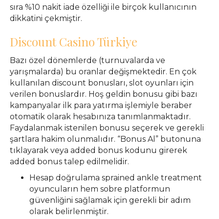
sıra %10 nakit iade özelliği ile birçok kullanıcının
dikkatini çekmiştir.
Discount Casino Türkiye
Bazı özel dönemlerde (turnuvalarda ve
yarışmalarda) bu oranlar değişmektedir. En çok
kullanılan discount bonusları, slot oyunları için
verilen bonuslardır. Hoş geldin bonusu gibi bazı
kampanyalar ilk para yatırma işlemiyle beraber
otomatik olarak hesabınıza tanımlanmaktadır.
Faydalanmak istenilen bonusu seçerek ve gerekli
şartlara hakim olunmalıdır. “Bonus Al” butonuna
tıklayarak veya added bonus kodunu girerek
added bonus talep edilmelidir.
Hesap doğrulama sprained ankle treatment
oyuncuların hem sobre platformun
güvenliğini sağlamak için gerekli bir adım
olarak belirlenmiştir.