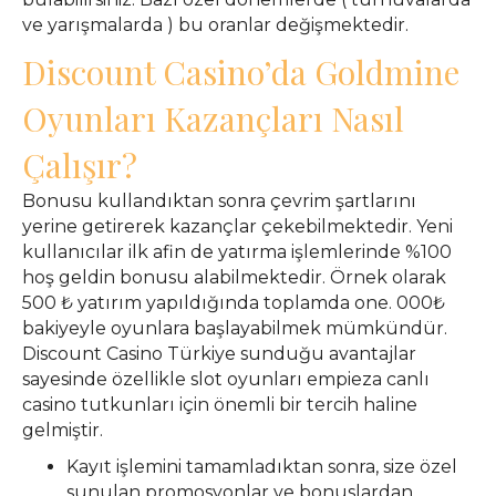
ve yarışmalarda ) bu oranlar değişmektedir.
Discount Casino’da Goldmine
Oyunları Kazançları Nasıl
Çalışır?
Bonusu kullandıktan sonra çevrim şartlarını
yerine getirerek kazançlar çekebilmektedir. Yeni
kullanıcılar ilk afin de yatırma işlemlerinde %100
hoş geldin bonusu alabilmektedir. Örnek olarak
500 ₺ yatırım yapıldığında toplamda one. 000₺
bakiyeyle oyunlara başlayabilmek mümkündür.
Discount Casino Türkiye sunduğu avantajlar
sayesinde özellikle slot oyunları empieza canlı
casino tutkunları için önemli bir tercih haline
gelmiştir.
Kayıt işlemini tamamladıktan sonra, size özel
sunulan promosyonlar ve bonuslardan