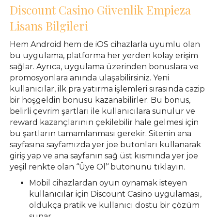
Discount Casino Güvenlik Empieza
Lisans Bilgileri
Hem Android hem de iOS cihazlarla uyumlu olan
bu uygulama, platforma her yerden kolay erişim
sağlar. Ayrıca, uygulama üzerinden bonuslara ve
promosyonlara anında ulaşabilirsiniz. Yeni
kullanıcılar, ilk pra yatırma işlemleri sırasında cazip
bir hoşgeldin bonusu kazanabilirler. Bu bonus,
belirli çevrim şartları ile kullanıcılara sunulur ve
reward kazançlarının çekilebilir hale gelmesi için
bu şartların tamamlanması gerekir. Sitenin ana
sayfasına sayfamızda yer joe butonları kullanarak
giriş yap ve ana sayfanın sağ üst kısmında yer joe
yeşil renkte olan ‘‘Üye Ol’‘ butonunu tıklayın.
Mobil cihazlardan oyun oynamak isteyen
kullanıcılar için Discount Casino uygulaması,
oldukça pratik ve kullanıcı dostu bir çözüm
sunar.