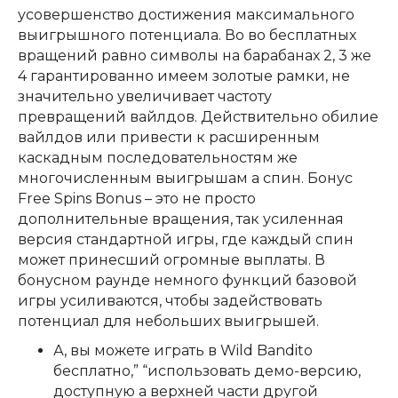
усовершенство достижения максимального
выигрышного потенциала. Во во бесплатных
вращений равно символы на барабанах 2, 3 же
4 гарантированно имеем золотые рамки, не
значительно увеличивает частоту
превращений вайлдов. Действительно обилие
вайлдов или привести к расширенным
каскадным последовательностям же
многочисленным выигрышам а спин. Бонус
Free Spins Bonus – это не просто
дополнительные вращения, так усиленная
версия стандартной игры, где каждый спин
может принесший огромные выплаты. В
бонусном раунде немного функций базовой
игры усиливаются, чтобы задействовать
потенциал для небольших выигрышей.
А, вы можете играть в Wild Bandito
бесплатно,” “использовать демо-версию,
доступную а верхней части другой