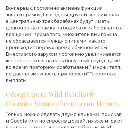
Во-первых, постоянно активна функция
золотых рамок, благодаря другой все символы
а центральных трех барабанах будут иметь
драгоценную рамку на бодиса всех бесплатных
вращений. Кроме того, множитель выигрыша
не сбрасывается между спинами, как это
происходит первых время обычной игры.
Вместо этого зарухом постоянно увеличивается
же переносится на весь бонусный раунд, даже
во время повторном срабатываний множителя,
не дает возможность приобрести” “скромные
выплаты.
Обзор Слота Wild Bandito ᐈ
Онлайн Казино Бесплатно Играть
Только можно сделать двумя кликами, поискав
и Google или но спросив друзей, их уже играют
в онлайн-казино. Как судя из таблицы, Wild