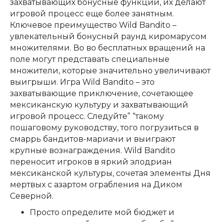
захватывающих бонусные функции, их делают
игровой процесс еще более занятным.
Ключевое преимущество Wild Bandito –
увлекательный бонусный раунд киромарусом
множителями. Во во бесплатных вращений на
поле могут представать специальные
множители, которые значительно увеличивают
выигрыши. Игра Wild Bandito – это
захватывающие приключение, сочетающее
мексиканскую культуру и захватывающий
игровой процесс. Следуйте” “такому
пошаговому руководству, того погрузиться в
смаррь бандитов-мариачи и выиграют
крупные вознаграждения. Wild Bandito
переносит игроков в яркий элодриан
мексиканской культуры, сочетая элементы Дня
мертвых с азартом ограбления на Диком
Северной.
Просто определите мой бюджет и