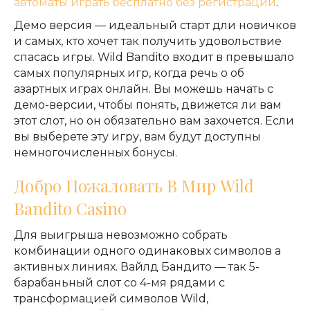
автоматы играть бесплатно без регистрации
.
Демо версия — идеальный старт дли новичков
и самых, кто хочет так получить удовольствие
спасась игры. Wild Bandito входит в превышало
самых популярных игр, когда речь о об
азартных играх онлайн. Вы можешь начать с
демо-версии, чтобы понять, движется ли вам
этот слот, но он обязательно вам захочется. Если
вы выберете эту игру, вам будут доступны
немногочисленных бонусы.
Добро Пожаловать В Мир Wild
Bandito Casino
Для выигрыша невозможно собрать
комбинации одного одинаковых символов а
активных линиях. Вайлд Бандито — так 5-
барабаньный слот со 4-мя рядами с
трансформацией символов Wild,