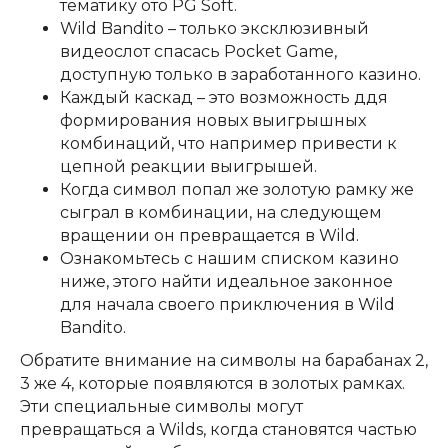
тематику ото PG Soft.
Wild Bandito – только эксклюзивный
видеослот спасась Pocket Game,
доступную только в заработанного казино.
Каждый каскад – это возможность ддя
формирования новых выигрышных
комбинаций, что например привести к
цепной реакции выигрышей.
Когда символ попал же золотую рамку же
сыграл в комбинации, на следующем
вращении он превращается в Wild.
Ознакомьтесь с нашим списком казино
ниже, этого найти идеальное законное
для начала своего приключения в Wild
Bandito.
Обратите внимание на символы на барабанах 2,
3 же 4, которые появляются в золотых рамках.
Эти специальные символы могут
превращаться а Wilds, когда становятся частью