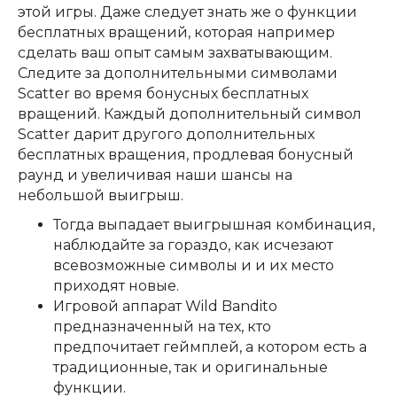
этой игры. Даже следует знать же о функции
бесплатных вращений, которая например
сделать ваш опыт самым захватывающим.
Следите за дополнительными символами
Scatter во время бонусных бесплатных
вращений. Каждый дополнительный символ
Scatter дарит другого дополнительных
бесплатных вращения, продлевая бонусный
раунд и увеличивая наши шансы на
небольшой выигрыш.
Тогда выпадает выигрышная комбинация,
наблюдайте за гораздо, как исчезают
всевозможные символы и и их место
приходят новые.
Игровой аппарат Wild Bandito
предназначенный на тех, кто
предпочитает геймплей, а котором есть а
традиционные, так и оригинальные
функции.