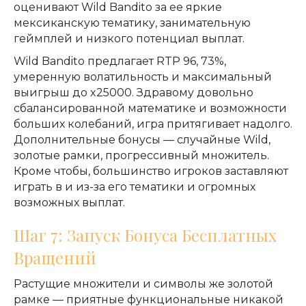
оценивают Wild Bandito за ее яркие
мексиканскую тематику, занимательную
геймплей и низкого потенциал выплат.
Wild Bandito предлагает RTP 96, 73%,
умеренную волатильность и максимальный
выигрыш до x25000. Здравому довольно
сбалансированной математике и возможности
больших колебаний, игра притягивает надолго.
Дополнительные бонусы — случайные Wild,
золотые рамки, прогрессивный множитель.
Кроме чтобы, большинство игроков заставляют
играть в и из-за его тематики и огромных
возможных выплат.
Шаг 7: Запуск Бонуса Бесплатных
Вращений
Растущие множители и символы же золотой
рамке — приятные функциональные никакой