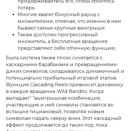
придерживайтесь его, чтобы обойтись
потерь.
Многие хвалят бонусный раунд с
множителями, отмечая, что именно в нем
бывают самые крупные выигрыши.
Также доступен прогрессивный
множитель, а бесплатные вращения
представляют себя отличную функцию.
Была система также плохо сочетается с
каскадными барабанами и превращениями
диких символов, складывалось динамичный и
потенциально прибыльный игровой этапов.
Функция Cascading Reels привносит динамику
в каждое вращение Wild Bandito. Когда
выпадает” “выигрышная комбинация,
участвующие и ней символы становятся во
вспышке тициановый, позволяя новым
символам падать сверху вниз. Этот каскадный
эффект продолжается до таких пор, пока