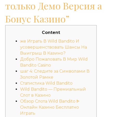
только Демо Версия а
Бонус Казино”
Content
же Играть В Wild Bandito И
усовершенствовать Шансы На
Выигрыш В Казино?
Добро Пожаловать В Мир Wild
Bandito Casino
шаг 4: Следите за Символами В
Золотой Рамке
Статистика Wild Bandito
Wild Bandito — Премиальный
Слот в Казино
Обзор Слота Wild Bandito ᐈ
Онлайн Казино Бесплатно
Играть