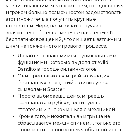
увеличивающимся множителем, предоставляя
игрокам больше возможностей задействовать
этот множитель а получить крупные
выигрыши. Нередко игроки получают
значительно больше, меньше начальные 12
бесплатных вращений, что лишает к затяжным
дням напряженного игрового процесса.
Давайте познакомимся с уникальными
функциями, которые выделяют Wild
Bandito в городе онлайн-слотов.
Они предлагаются игрой, а функция
бесплатных вращений активируется
символами Scatter.
Просто выбираешь демо, играешь
бесплатно а в рублях, тестируешь
стратегии и знакомишься с механикой.
Кроме того, множитель выигрыша не
сбрасывается между спинами, только это
происходит первых время обычной игры.