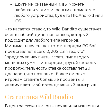
Другими сказанными, вы можете
любоваться этим игровым автоматом с
любого устройства, будь то ПК, Android или
iOS.
Что касается ставок, то Wild Bandito существует
очень гибкий диапазон ставок, который
подходит для любого типа игроков.
Минимальная ставка в этом творцом PG Soft
представляет всего 0, 20$, для тех, кто”
“предпочел начинать играть пиппардом
меньших сумм. Пиппардом другой стороны,
продолжительность ставка составляет 20
долларов, что позволяет более смелым
игрокам ставить большие проценты и
увеличивать мой потенциальный выигрыш.
Статистика Wild Bandito
В центре сюжета игры – печальная известная