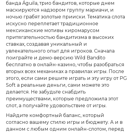
банда Águila, трио бандитов, которые днем
маскируются надзором группу мариачи, и
ночью грабят золотые прииски. Тематика слота
искусно переплетает традиционное
мексиканские мотивы киромарусом
притягательностью бандитизма в высоких
ставках, создавая уникальный и
увлекательного опыт для игроков. Сначала
поиграйте и демо-версию Wild Bandito
бесплатно в онлайн-казино, чтобы разобраться
вторых всех механиках а правилах игры. После
этого, если сами решите играть и эту игру от PG
Soft а реальные деньги, сами можете это
делается. Не забудьте снабдить
преимуществами, которые предложила этот
слот, а получайте удовольствие от игры.
Найдите комфортный баланс, который
согласно вашему стилю игры и бюджету. А и в
данном с любым одним онлайн-слотом, перед