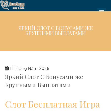
ЯРКИЙ СЛОТ С БОНУСАМИ ЖЕ
КРУПНЫМИ ВЫПЛАТАМИ
11 Tháng Năm, 2026
Яркий Слот С Бонусами же
Крупными Выплатами
Слот Бесплатная Игра