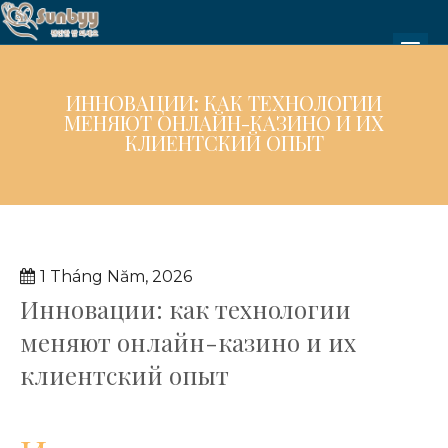
ИННОВАЦИИ: КАК ТЕХНОЛОГИИ
МЕНЯЮТ ОНЛАЙН-КАЗИНО И ИХ
КЛИЕНТСКИЙ ОПЫТ
1 Tháng Năm, 2026
Инновации: как технологии
меняют онлайн-казино и их
клиентский опыт