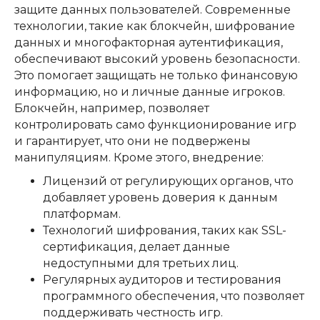
защите данных пользователей. Современные
технологии, такие как блокчейн, шифрование
данных и многофакторная аутентификация,
обеспечивают высокий уровень безопасности.
Это помогает защищать не только финансовую
информацию, но и личные данные игроков.
Блокчейн, например, позволяет
контролировать само функционирование игр
и гарантирует, что они не подвержены
манипуляциям. Кроме этого, внедрение:
Лицензий от регулирующих органов, что
добавляет уровень доверия к данным
платформам.
Технологий шифрования, таких как SSL-
сертификация, делает данные
недоступными для третьих лиц.
Регулярных аудиторов и тестирования
программного обеспечения, что позволяет
поддерживать честность игр.