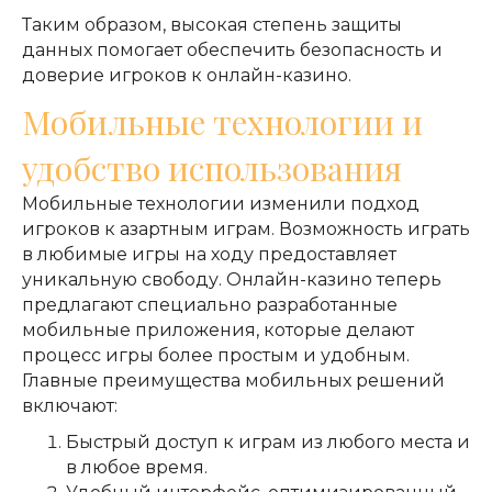
Таким образом, высокая степень защиты
данных помогает обеспечить безопасность и
доверие игроков к онлайн-казино.
Мобильные технологии и
удобство использования
Мобильные технологии изменили подход
игроков к азартным играм. Возможность играть
в любимые игры на ходу предоставляет
уникальную свободу. Онлайн-казино теперь
предлагают специально разработанные
мобильные приложения, которые делают
процесс игры более простым и удобным.
Главные преимущества мобильных решений
включают:
Быстрый доступ к играм из любого места и
в любое время.