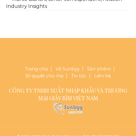
Industry Insights
Trang chủ
Về Sunbyy
Sản phẩm
Bí quyết cho mẹ
Tin tức
Liên hệ
CÔNG TY TNHH XUẤT NHẬP KHẨU VÀ THƯƠNG
MẠI GIẤY BỈM VIỆT NAM