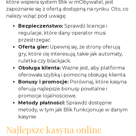
które wspiera system Blik w mObywatel, jest
zapoznanie się z ofertą dostępną na rynku. Oto, co
należy wziąć pod uwagę:
Bezpieczeństwo:
Sprawdź licencje i
regulacje, które dany operator musi
przestrzegać.
Oferta gier:
Upewnij się, że strony oferują
gry, które cię interesują, takie jak automaty,
ruletka czy blackjack.
Obsługa klienta:
Ważne jest, aby platforma
oferowała szybką i pomocną obsługę klienta.
Bonusy i promocje:
Porównaj, które kasyna
oferują najlepsze bonusy powitalne i
promocje lojalnościowe.
Metody płatności:
Sprawdź dostępne
metody, w tym jak Blik funkcjonuje w danym
kasynie.
Najlepsze kasyna online