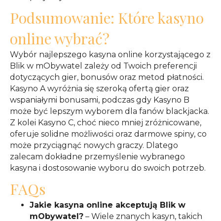
Podsumowanie: Które kasyno
online wybrać?
Wybór najlepszego kasyna online korzystającego z
Blik w mObywatel zależy od Twoich preferencji
dotyczących gier, bonusów oraz metod płatności.
Kasyno A wyróżnia się szeroką ofertą gier oraz
wspaniałymi bonusami, podczas gdy Kasyno B
może być lepszym wyborem dla fanów blackjacka.
Z kolei Kasyno C, choć nieco mniej zróżnicowane,
oferuje solidne możliwości oraz darmowe spiny, co
może przyciągnąć nowych graczy. Dlatego
zalecam dokładne przemyślenie wybranego
kasyna i dostosowanie wyboru do swoich potrzeb.
FAQs
Jakie kasyna online akceptują Blik w
mObywatel?
– Wiele znanych kasyn, takich