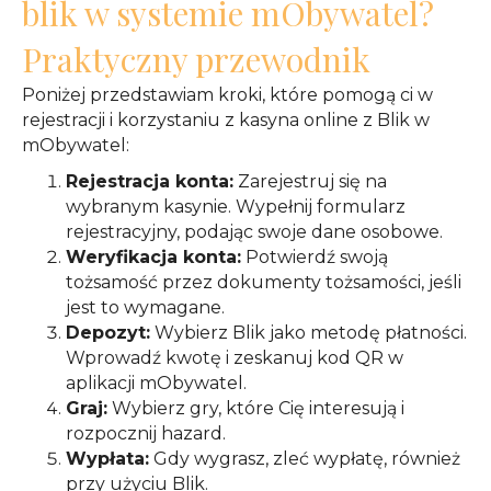
blik w systemie mObywatel?
Praktyczny przewodnik
Poniżej przedstawiam kroki, które pomogą ci w
rejestracji i korzystaniu z kasyna online z Blik w
mObywatel:
Rejestracja konta:
Zarejestruj się na
wybranym kasynie. Wypełnij formularz
rejestracyjny, podając swoje dane osobowe.
Weryfikacja konta:
Potwierdź swoją
tożsamość przez dokumenty tożsamości, jeśli
jest to wymagane.
Depozyt:
Wybierz Blik jako metodę płatności.
Wprowadź kwotę i zeskanuj kod QR w
aplikacji mObywatel.
Graj:
Wybierz gry, które Cię interesują i
rozpocznij hazard.
Wypłata:
Gdy wygrasz, zleć wypłatę, również
przy użyciu Blik.