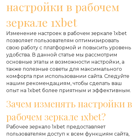
настройки в рабочем
зеркале 1xbet
Изменение настроек в рабочем зеркале 1xbet
позволяет пользователям оптимизировать
свою работу с платформой и повысить уровень
удобства. В данной статье мы рассмотрим
основные этапы и возможности настройки, а
также полезные советы для максимального
комфорта при использовании сайта. Следуйте
нашим рекомендациям, чтобы сделать ваш
опыт на 1xbet более приятным и эффективным.
Зачем изменять настройки в
рабочем зеркале 1xbet?
Рабочее зеркало 1xbet предоставляет
пользователям доступ к всем функциям сайта,