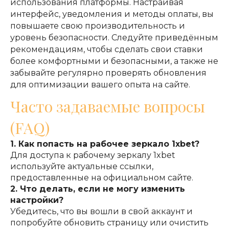
использования платформы. Настраивая
интерфейс, уведомления и методы оплаты, вы
повышаете свою производительность и
уровень безопасности. Следуйте приведённым
рекомендациям, чтобы сделать свои ставки
более комфортными и безопасными, а также не
забывайте регулярно проверять обновления
для оптимизации вашего опыта на сайте.
Часто задаваемые вопросы
(FAQ)
1. Как попасть на рабочее зеркало 1xbet?
Для доступа к рабочему зеркалу 1xbet
используйте актуальные ссылки,
предоставленные на официальном сайте.
2. Что делать, если не могу изменить
настройки?
Убедитесь, что вы вошли в свой аккаунт и
попробуйте обновить страницу или очистить