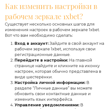
Как изменить настройки в
рабочем зеркале 1xbet?
Существует несколько основных шагов для
изменения настроек в рабочем зеркале 1xbet.
Вот что вам необходимо сделать:
Вход в аккаунт:
Зайдите в свой аккаунт на
рабочем зеркале 1xbet, используя свои
регистрационные данные.
Перейдите в настройки:
На главной
странице найдите и кликните на иконку
настроек, которая обычно представлена в
виде шестерёнки.
Настройка личной информации:
В
разделе “Личные данные” вы можете
обновить свои контактные данные и
изменить язык интерфейса.
Управление уведомлениями:
В