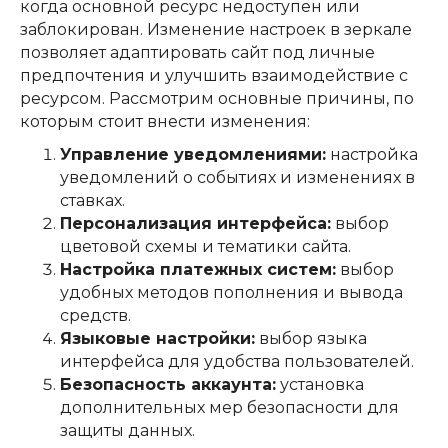
когда основной ресурс недоступен или
заблокирован. Изменение настроек в зеркале
позволяет адаптировать сайт под личные
предпочтения и улучшить взаимодействие с
ресурсом. Рассмотрим основные причины, по
которым стоит внести изменения:
Управление уведомлениями:
настройка
уведомлений о событиях и изменениях в
ставках.
Персонализация интерфейса:
выбор
цветовой схемы и тематики сайта.
Настройка платежных систем:
выбор
удобных методов пополнения и вывода
средств.
Языковые настройки:
выбор языка
интерфейса для удобства пользователей.
Безопасность аккаунта:
установка
дополнительных мер безопасности для
защиты данных.