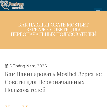
КАК НАВИГИРОВАТЬ MOSTBET
ЗЕРКАЛО: СОВЕТЫ ДЛЯ
ПЕРВОНАЧАЛЬНЫХ ПОЛЬЗОВАТЕЛЕЙ
5 Tháng Năm, 2026
Как Навигировать Mostbet Зеркало:
Советы для Первоначальных
Пользователей