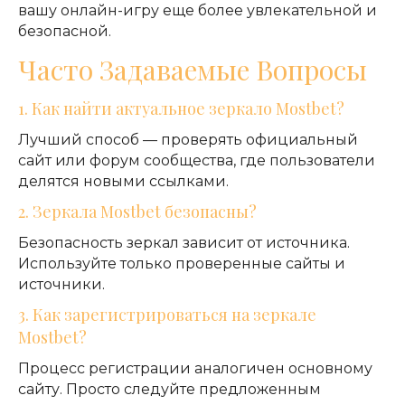
вашу онлайн-игру еще более увлекательной и
безопасной.
Часто Задаваемые Вопросы
1. Как найти актуальное зеркало Mostbet?
Лучший способ — проверять официальный
сайт или форум сообщества, где пользователи
делятся новыми ссылками.
2. Зеркала Mostbet безопасны?
Безопасность зеркал зависит от источника.
Используйте только проверенные сайты и
источники.
3. Как зарегистрироваться на зеркале
Mostbet?
Процесс регистрации аналогичен основному
сайту. Просто следуйте предложенным