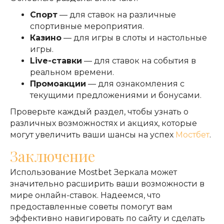
Спорт
— для ставок на различные
спортивные мероприятия.
Казино
— для игры в слоты и настольные
игры.
Live-ставки
— для ставок на события в
реальном времени.
Промоакции
— для ознакомления с
текущими предложениями и бонусами.
Проверьте каждый раздел, чтобы узнать о
различных возможностях и акциях, которые
могут увеличить ваши шансы на успех
Мостбет
.
Заключение
Использование Mostbet Зеркала может
значительно расширить ваши возможности в
мире онлайн-ставок. Надеемся, что
предоставленные советы помогут вам
эффективно навигировать по сайту и сделать