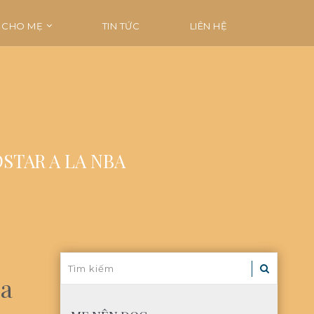
T CHO MẸ
TIN TỨC
LIÊN HỆ
STAR A LA NBA
la