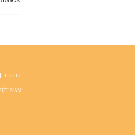
ctrónicos
Liên hệ
VIỆT NAM