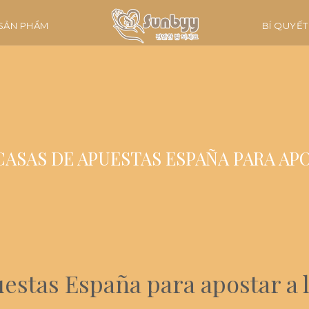
SẢN PHẨM
BÍ QUYẾ
CASAS DE APUESTAS ESPAÑA PARA APO
estas España para apostar a 