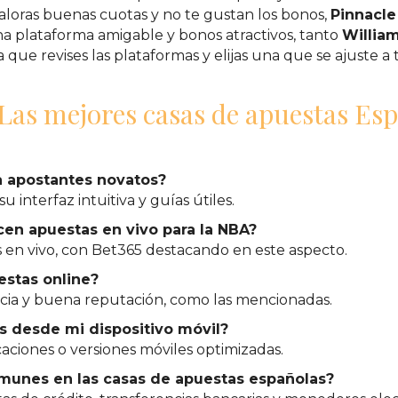
aloras buenas cuotas y no te gustan los bonos,
Pinnacle
na plataforma amigable y bonos atractivos, tanto
William
a que revises las plataformas y elijas una que se ajuste a 
Las mejores casas de apuestas Es
a apostantes novatos?
u interfaz intuitiva y guías útiles.
cen apuestas en vivo para la NBA?
as en vivo, con Bet365 destacando en este aspecto.
estas online?
encia y buena reputación, como las mencionadas.
s desde mi dispositivo móvil?
caciones o versiones móviles optimizadas.
unes en las casas de apuestas españolas?