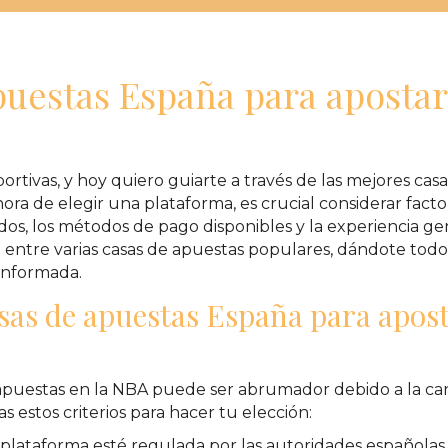
uestas España para apostar 
ortivas, y hoy quiero guiarte a través de las mejores cas
ora de elegir una plataforma, es crucial considerar facto
dos, los métodos de pago disponibles y la experiencia ge
 entre varias casas de apuestas populares, dándote todo
 informada.
sas de apuestas España para apost
 apuestas en la NBA puede ser abrumador debido a la ca
 estos criterios para hacer tu elección:
 plataforma esté regulada por las autoridades españolas