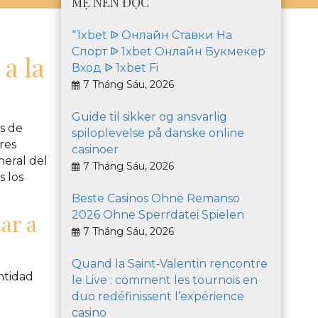
MẸ NÊN ĐỌC
“1xbet ᐉ Онлайн Ставки На
Спорт ᐉ 1xbet Онлайн Букмекер
a la
Вход ᐉ 1xbet Fi
7 Tháng Sáu, 2026
Guide til sikker og ansvarlig
as de
spiloplevelse på danske online
res
casinoer
neral del
7 Tháng Sáu, 2026
s los
Beste Casinos Ohne Remanso
2026 Ohne Sperrdatei Spielen
ar a
7 Tháng Sáu, 2026
Quand la Saint‑Valentin rencontre
ntidad
le Live : comment les tournois en
duo redéfinissent l’expérience
casino
.