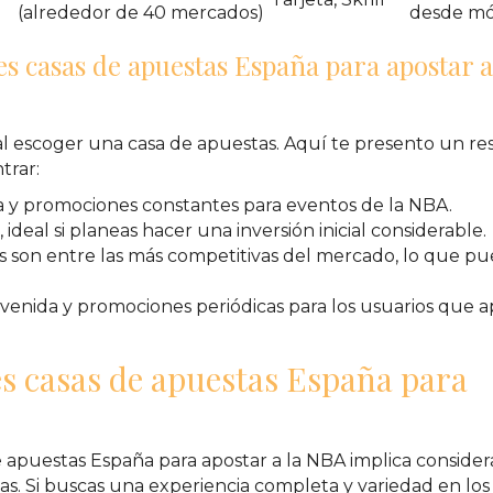
(alrededor de 40 mercados)
desde mó
 casas de apuestas España para apostar a
l escoger una casa de apuestas. Aquí te presento un 
trar:
 y promociones constantes para eventos de la NBA.
deal si planeas hacer una inversión inicial considerable.
s son entre las más competitivas del mercado, lo que pu
enida y promociones periódicas para los usuarios que 
s casas de apuestas España para
 de apuestas España para apostar a la NBA implica consider
as. Si buscas una experiencia completa y variedad en los